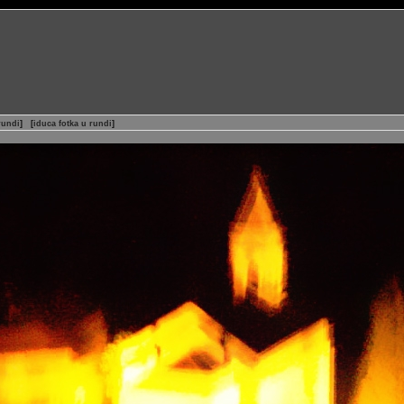
rundi
]
[
iduca fotka u rundi
]