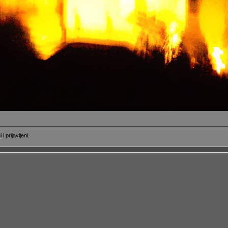
i
i prijavljeni.