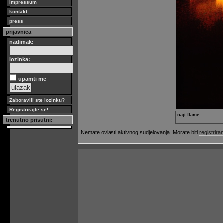
impressum
kontakt
press
prijavnica
nadimak:
lozinka:
upamti me
Zaboravili ste lozinku?
Registrirajte se!
najt flame
trenutno prisutni:
Nemate ovlasti aktivnog sudjelovanja. Morate biti
registriran