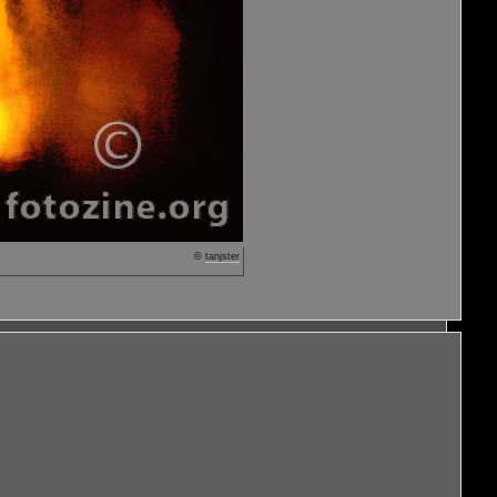
©
tanjster