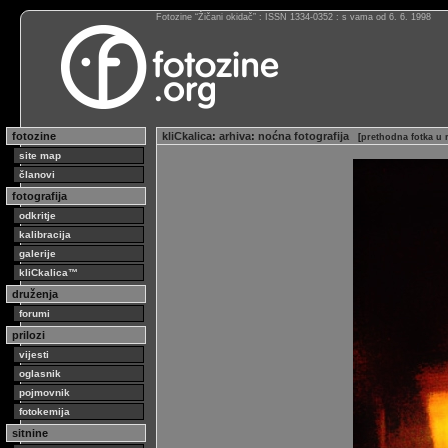
Fotozine “Žičani okidač” : ISSN 1334-0352 : s vama od 6. 6. 1998
fotozine
kliCkalica
:
arhiva
:
noćna fotografija
[
prethodna fotka u 
site map
članovi
fotografija
odkritje
kalibracija
galerije
kliCkalica™
druženja
forumi
prilozi
vijesti
oglasnik
pojmovnik
fotokemija
sitnine