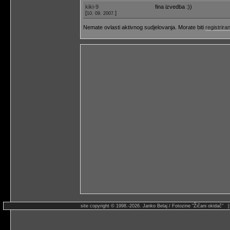
kiki-9
fina izvedba :))
[
]
10. 09. 2007.
Nemate ovlasti aktivnog sudjelovanja. Morate biti
registriran
site copyright © 1998.-2026. Janko Belaj / Fotozine "Žičani okidač" 