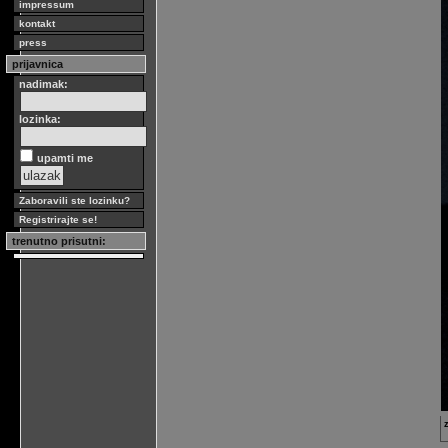
impressum
kontakt
press
prijavnica
nadimak:
lozinka:
upamti me
Zaboravili ste lozinku?
Registrirajte se!
trenutno prisutni:
z