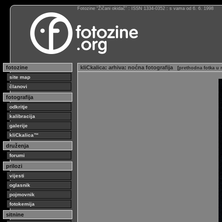
Fotozine “Žičani okidač” : ISSN 1334-0352 : s vama od 6. 6. 1998
fotozine
kliCkalica
:
arhiva
:
noćna fotografija
[
prethodna fotka u 
site map
članovi
fotografija
odkritje
kalibracija
galerije
kliCkalica™
druženja
forumi
prilozi
vijesti
oglasnik
pojmovnik
fotokemija
sitnine