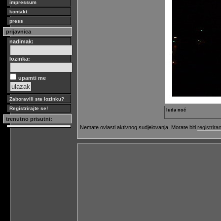
impressum
kontakt
press
prijavnica
nadimak:
lozinka:
upamti me
Zaboravili ste lozinku?
Registrirajte se!
luda noć
trenutno prisutni:
Nemate ovlasti aktivnog sudjelovanja. Morate biti
registriran