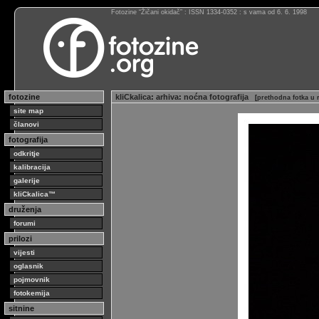
Fotozine “Žičani okidač” : ISSN 1334-0352 : s vama od 6. 6. 1998
fotozine
kliCkalica
:
arhiva
:
noćna fotografija
[
prethodna fotka u 
site map
članovi
fotografija
odkritje
kalibracija
galerije
kliCkalica™
druženja
forumi
prilozi
vijesti
oglasnik
pojmovnik
fotokemija
sitnine