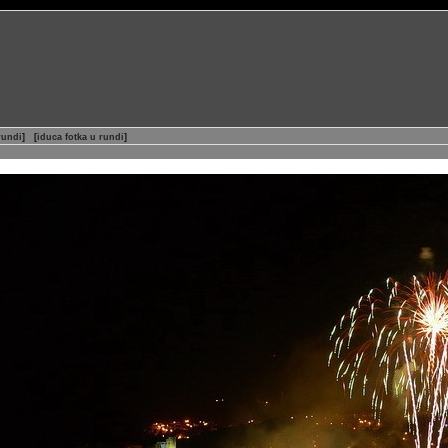
rundi
]
[
iduca fotka u rundi
]