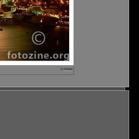
©
DRdbk