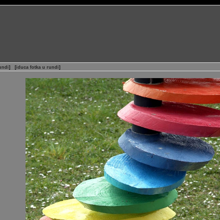
undi
]
[
iduca fotka u rundi
]