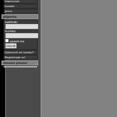
impressum
kontakt
press
prijavnica
nadimak:
lozinka:
upamti me
Zaboravili ste lozinku?
Registrirajte se!
trenutno prisutni: