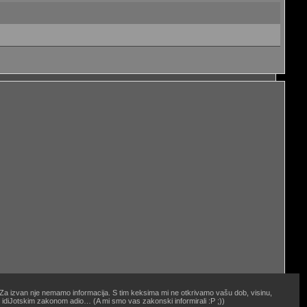
. Za izvan nje nemamo informacija. S tim keksima mi ne otkrivamo vašu dob, visinu,
oj idiJotskim zakonom adio… (A mi smo vas zakonski informirali :P ;))