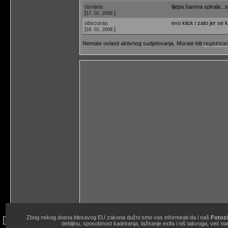
danijela
lijepa šarena spirala...
[
]
17. 01. 2008.
obscuras
evo klick i zato jer se 
[
]
18. 01. 2008.
Nemate ovlasti aktivnog sudjelovanja. Morate biti
registriran
Zbog nekog doista blesavog EU zakona dužni smo vas informirati da i naš
Fotozi
site copyright © 1998.-2026. Janko Belaj / Fotozine "Žičani okidač" 
debljinu, sposobnost kadriranja, lažiranje exifa i niš takvoga, ve