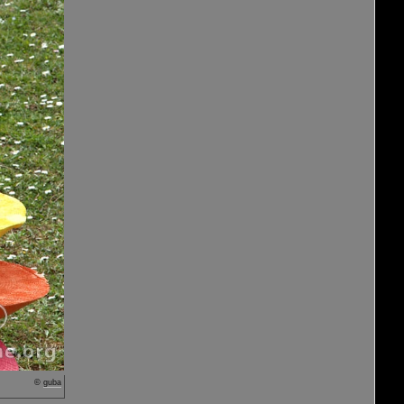
©
guba