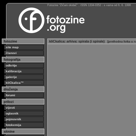
Fotozine “Žičani okidač” : ISSN 1334-0352 : s vama od 6. 6. 1998
fotozine
kliCkalica
:
arhiva
:
spirala (i spirale)
[
prethodna fotka u r
site map
članovi
fotografija
odkritje
kalibracija
galerije
kliCkalica™
druženja
forumi
prilozi
vijesti
oglasnik
pojmovnik
fotokemija
sitnine