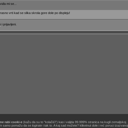
sviđa mi se...
krasno vrti kad se slika skrola gore dole po displeju!
i
i prijavljeni.
ne rabi cooki-e
(kažu da su to “kolačići”) kao i valjda 99.999% stranica na kugli zemaljskoj
[site powered by
Zine V3 alpha 9.1
] .:
korisnički ugovor / terms of use
:. …&
obavezno štivo
!
ć nam samo pomažu da se
logirate
i tak to. A kaj sad možete? kliketnut dole i reć poruci izazvan