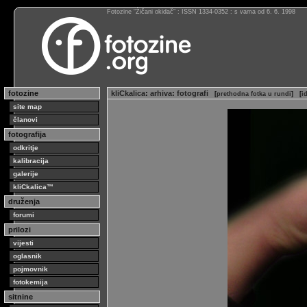
Fotozine “Žičani okidač” : ISSN 1334-0352 : s vama od 6. 6. 1998
fotozine
kliCkalica
:
arhiva
:
fotografi
[
prethodna fotka u rundi
]
[
i
site map
članovi
fotografija
odkritje
kalibracija
galerije
kliCkalica™
druženja
forumi
prilozi
vijesti
oglasnik
pojmovnik
fotokemija
sitnine