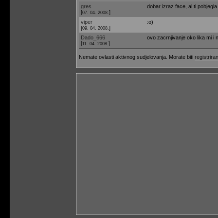
gres
dobar izraz face, al ti pobjegla 
[
]
07. 04. 2008.
viper
:o)
[
]
09. 04. 2008.
Dado_666
ovo zacrnjivanje oko lika mi i 
[
]
11. 04. 2008.
Nemate ovlasti aktivnog sudjelovanja. Morate biti
registriran