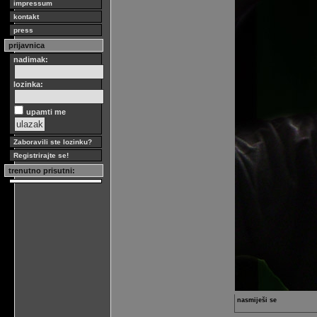
impressum
kontakt
press
prijavnica
nadimak:
lozinka:
upamti me
Zaboravili ste lozinku?
Registrirajte se!
trenutno prisutni:
nasmiješi se