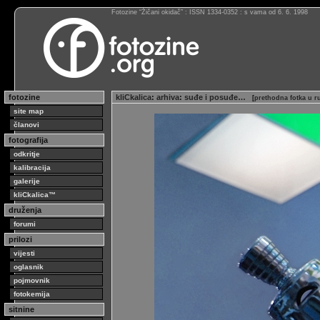
Fotozine “Žičani okidač” : ISSN 1334-0352 : s vama od 6. 6. 1998
fotozine
kliCkalica
:
arhiva
:
suđe i posuđe…
[
prethodna fotka u r
site map
članovi
fotografija
odkritje
kalibracija
galerije
kliCkalica™
druženja
forumi
prilozi
vijesti
oglasnik
pojmovnik
fotokemija
sitnine