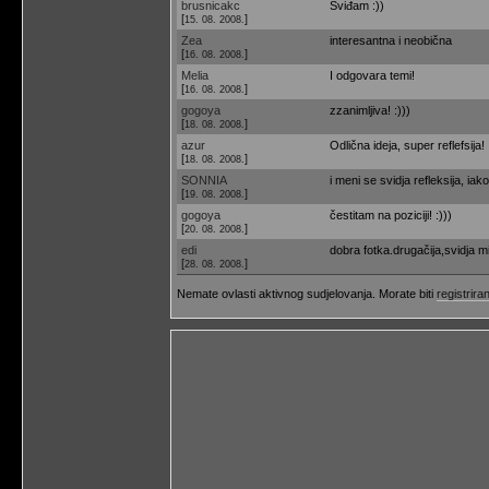
brusnicakc
Sviđam :))
[
]
15. 08. 2008.
Zea
interesantna i neobična
[
]
16. 08. 2008.
Melia
I odgovara temi!
[
]
16. 08. 2008.
gogoya
zzanimljiva! :)))
[
]
18. 08. 2008.
azur
Odlična ideja, super reflefsija!
[
]
18. 08. 2008.
SONNIA
i meni se svidja refleksija, iako
[
]
19. 08. 2008.
gogoya
čestitam na poziciji! :)))
[
]
20. 08. 2008.
edi
dobra fotka.drugačija,svidja m
[
]
28. 08. 2008.
Nemate ovlasti aktivnog sudjelovanja. Morate biti
registriran