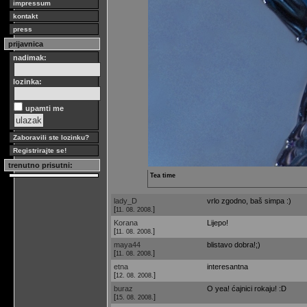
impressum
kontakt
press
prijavnica
nadimak:
lozinka:
upamti me
Zaboravili ste lozinku?
Registrirajte se!
trenutno prisutni:
Tea time
lady_D
vrlo zgodno, baš simpa :)
[
]
11. 08. 2008.
Korana
Lijepo!
[
]
11. 08. 2008.
maya44
blistavo dobra!;)
[
]
11. 08. 2008.
etna
interesantna
[
]
12. 08. 2008.
buraz
O yea! ćajnici rokaju! :D
[
]
15. 08. 2008.