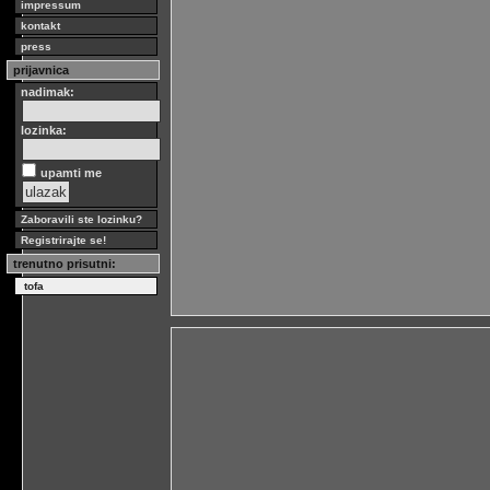
impressum
kontakt
press
prijavnica
nadimak:
lozinka:
upamti me
Zaboravili ste lozinku?
Registrirajte se!
trenutno prisutni:
tofa