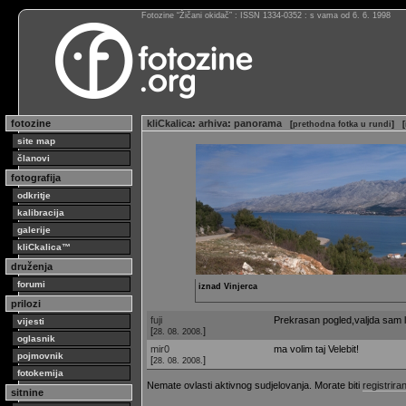
Fotozine “Žičani okidač” : ISSN 1334-0352 : s vama od 6. 6. 1998
fotozine
kliCkalica
:
arhiva
:
panorama
[
prethodna fotka u rundi
]
[
site map
članovi
fotografija
odkritje
kalibracija
galerije
kliCkalica™
druženja
forumi
iznad Vinjerca
prilozi
fuji
Prekrasan pogled,valjda sam lo
vijesti
[
]
28. 08. 2008.
oglasnik
mir0
ma volim taj Velebit!
pojmovnik
[
]
28. 08. 2008.
fotokemija
Nemate ovlasti aktivnog sudjelovanja. Morate biti
registriran
sitnine