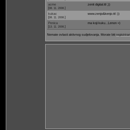
acme
zenit digital.ttl ;))
[
]
08. 11. 2008.
kukac
www.zenjo&kenjo.ttl :))
[
]
08. 11. 2008.
Penica
ma koji kuku...Lenon =)
[
]
13. 11. 2008.
Nemate ovlasti aktivnog sudjelovanja. Morate biti
registriran