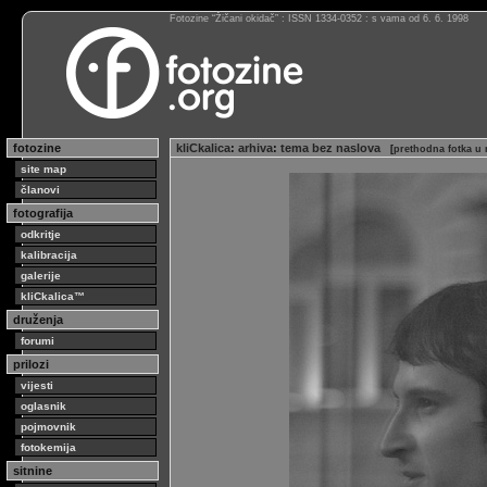
Fotozine “Žičani okidač” : ISSN 1334-0352 : s vama od 6. 6. 1998
fotozine
kliCkalica
:
arhiva
:
tema bez naslova
[
prethodna fotka u 
site map
članovi
fotografija
odkritje
kalibracija
galerije
kliCkalica™
druženja
forumi
prilozi
vijesti
oglasnik
pojmovnik
fotokemija
sitnine