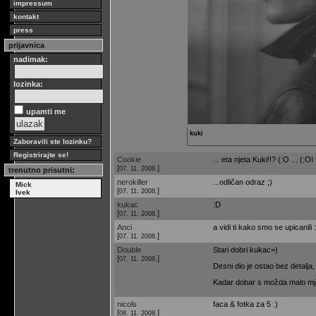
impressum
kontakt
press
prijavnica
nadimak:
lozinka:
upamti me
kuki
Zaboravili ste lozinku?
Registrirajte se!
Cookie
... eta njeta Kuki!!? (:O ... (:OI .
[
]
07. 11. 2008.
trenutno prisutni:
nerokiller
...odličan odraz ;)
Mick
[
]
07. 11. 2008.
Ivek
kukac
:D
[
]
07. 11. 2008.
Anci
a vidi ti kako smo se upicanili :
[
]
07. 11. 2008.
Double
Stari dobri kukac=)
[
]
07. 11. 2008.
Desni dio je ostao bez detalja,
Kadar dobar s možda malo mje
nicols
faca & fotka za 5 :)
[
]
08. 11. 2008.