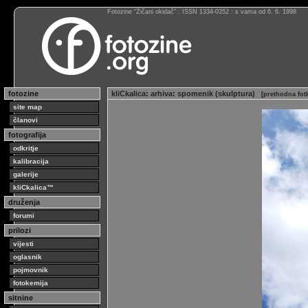
Fotozine “Žičani okidač” : ISSN 1334-0352 : s vama od 6. 6. 1998
fotozine
kliCkalica
:
arhiva
:
spomenik (skulptura)
[
prethodna fot
site map
članovi
fotografija
odkritje
kalibracija
galerije
kliCkalica™
druženja
forumi
prilozi
vijesti
oglasnik
pojmovnik
fotokemija
sitnine