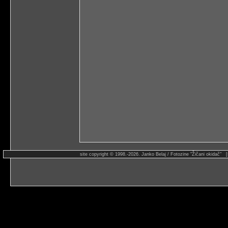
site copyright © 1998.-2026. Janko Belaj / Fotozine "Žičani okidač" 