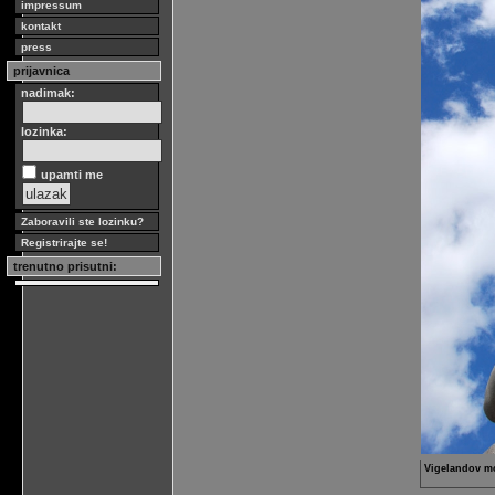
impressum
kontakt
press
prijavnica
nadimak:
lozinka:
upamti me
Zaboravili ste lozinku?
Registrirajte se!
trenutno prisutni:
Vigelandov mo