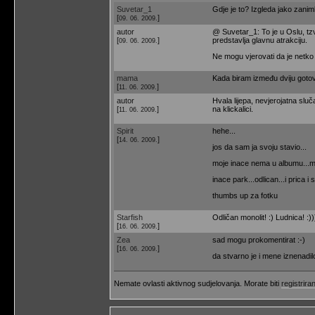
Suvetar_1
Gdje je to? Izgleda jako zanimlj
[
]
09. 06. 2009.
autor
@ Suvetar_1: To je u Oslu, tz
[
]
predstavlja glavnu atrakciju.
09. 06. 2009.
Ne mogu vjerovati da je netko 
mama
Kada biram između dviju gotovo
[
]
11. 06. 2009.
autor
Hvala lijepa, nevjerojatna sluč
[
]
na klickalici.
11. 06. 2009.
Spirit
hehe...
[
]
14. 06. 2009.
jos da sam ja svoju stavio...
moje inace nema u albumu...ma
inace park...odlican...i prica i 
thumbs up za fotku
Starfish
Odličan monolit! :) Ludnica! :))
[
]
16. 06. 2009.
Zea
sad mogu prokomentirat :-)
[
]
16. 06. 2009.
da stvarno je i mene iznenadilo
Nemate ovlasti aktivnog sudjelovanja. Morate biti
registriran