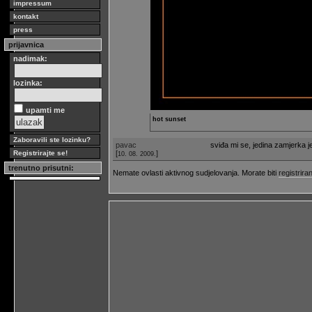
impressum
kontakt
press
prijavnica
nadimak:
lozinka:
upamti me
hot sunset
Zaboravili ste lozinku?
pavac
sviđa mi se, jedina zamjerka je
[
]
Registrirajte se!
10. 08. 2009.
trenutno prisutni:
Nemate ovlasti aktivnog sudjelovanja. Morate biti
registriran