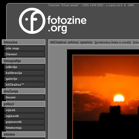
Fotozine “Žičani okidač” : ISSN 1334-0352 : s vama od 6. 6. 1998
fotozine
kliCkalica
:
arhiva
:
sparina
[
prethodna fotka u rundi
]
[
idu
site map
članovi
fotografija
odkritje
kalibracija
galerije
kliCkalica™
druženja
forumi
prilozi
vijesti
oglasnik
pojmovnik
fotokemija
sitnine