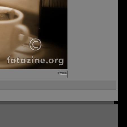
©
vinko