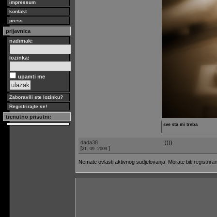
impressum
kontakt
press
prijavnica
nadimak:
lozinka:
upamti me
Zaboravili ste lozinku?
Registrirajte se!
trenutno prisutni:
sve sta mi treba
dada38
:))))
[
]
21. 09. 2009.
Nemate ovlasti aktivnog sudjelovanja. Morate biti
registriran