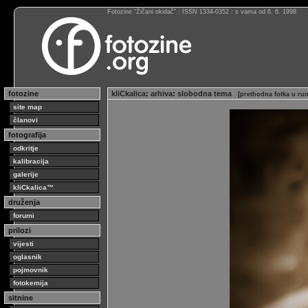
Fotozine “Žičani okidač” : ISSN 1334-0352 : s vama od 6. 6. 1998
fotozine
kliCkalica
:
arhiva
:
slobodna tema
[
prethodna fotka u ru
site map
članovi
fotografija
odkritje
kalibracija
galerije
kliCkalica™
druženja
forumi
prilozi
vijesti
oglasnik
pojmovnik
fotokemija
sitnine