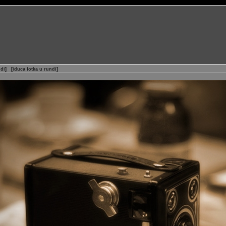
ndi
]
[
iduca fotka u rundi
]