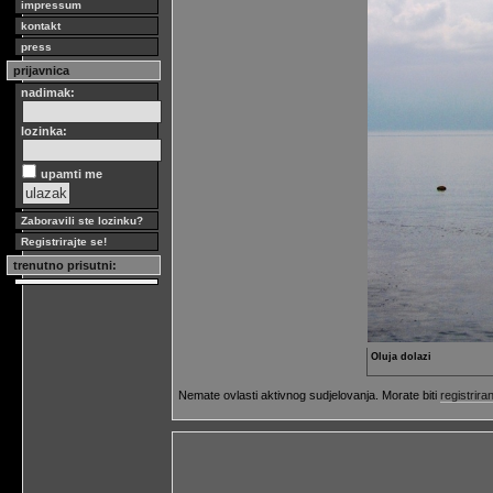
impressum
kontakt
press
prijavnica
nadimak:
lozinka:
upamti me
Zaboravili ste lozinku?
Registrirajte se!
trenutno prisutni:
Oluja dolazi
Nemate ovlasti aktivnog sudjelovanja. Morate biti
registriran