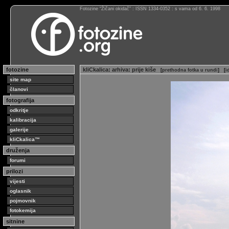
Fotozine “Žičani okidač” : ISSN 1334-0352 : s vama od 6. 6. 1998
fotozine
kliCkalica
:
arhiva
:
prije kiše
[
prethodna fotka u rundi
]
[
i
site map
članovi
fotografija
odkritje
kalibracija
galerije
kliCkalica™
druženja
forumi
prilozi
vijesti
oglasnik
pojmovnik
fotokemija
sitnine