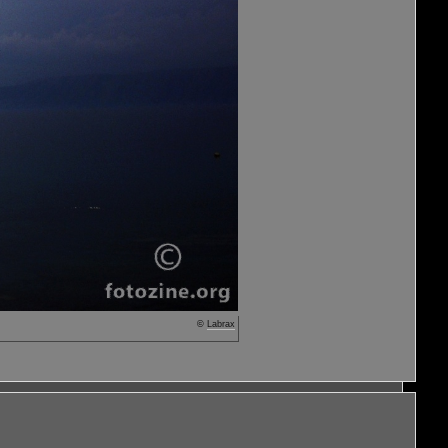
©
Labrax