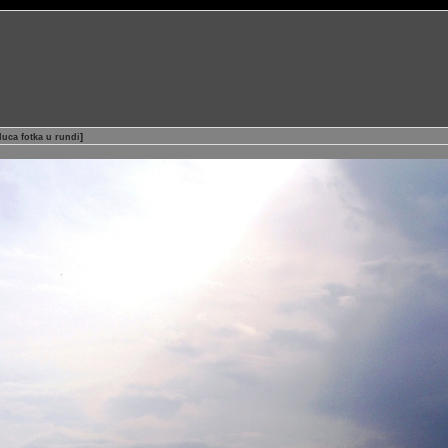
duca fotka u rundi
]