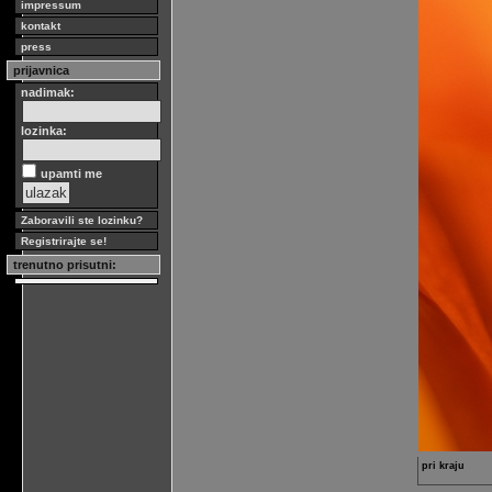
impressum
kontakt
press
prijavnica
nadimak:
lozinka:
upamti me
Zaboravili ste lozinku?
Registrirajte se!
trenutno prisutni:
pri kraju