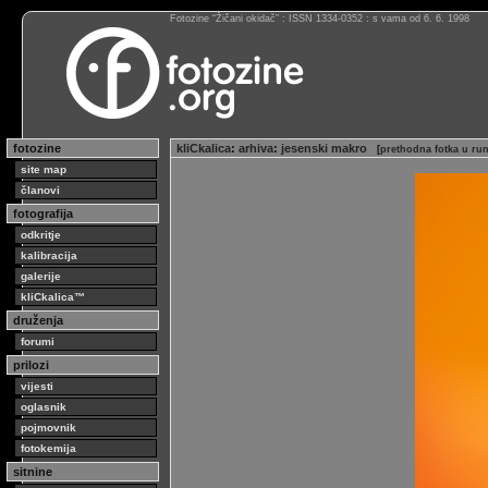
Fotozine “Žičani okidač” : ISSN 1334-0352 : s vama od 6. 6. 1998
fotozine
kliCkalica
:
arhiva
:
jesenski makro
[
prethodna fotka u ru
site map
članovi
fotografija
odkritje
kalibracija
galerije
kliCkalica™
druženja
forumi
prilozi
vijesti
oglasnik
pojmovnik
fotokemija
sitnine