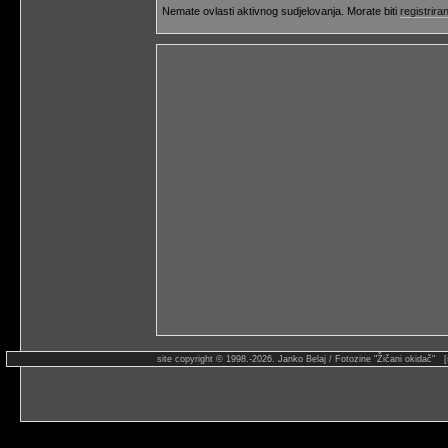
Nemate ovlasti aktivnog sudjelovanja. Morate biti
registriran
site copyright © 1998.-2026. Janko Belaj / Fotozine "Žičani okidač" 