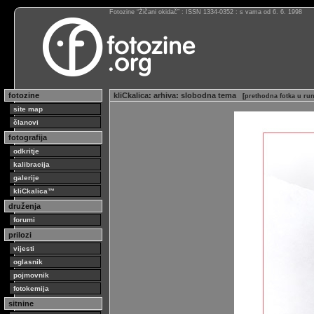
Fotozine “Žičani okidač” : ISSN 1334-0352 : s vama od 6. 6. 1998
fotozine
kliCkalica
:
arhiva
:
slobodna tema
[
prethodna fotka u ru
site map
članovi
fotografija
odkritje
kalibracija
galerije
kliCkalica™
druženja
forumi
prilozi
vijesti
oglasnik
pojmovnik
fotokemija
sitnine