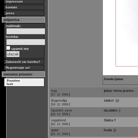
impressum
kontakt
press
prijavnica
nadimak:
lozinka:
upamti me
Zaboravili ste lozinku?
Registrirajte se!
trenutno prisutni:
Zimska ljubav
PunoIme
Ivek
logy
ljubav nema granice... 
[
]
17. 12. 2009.
Bugenvilija
slatko! :)))
[
]
18. 12. 2009.
Spanish_eyes
da,slatko :)
[
]
18. 12. 2009.
vagabond
Slatka !!
[
]
22. 12. 2009.
autor
hvala :))
[
]
22. 12. 2009.