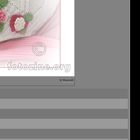
©
MarinoK