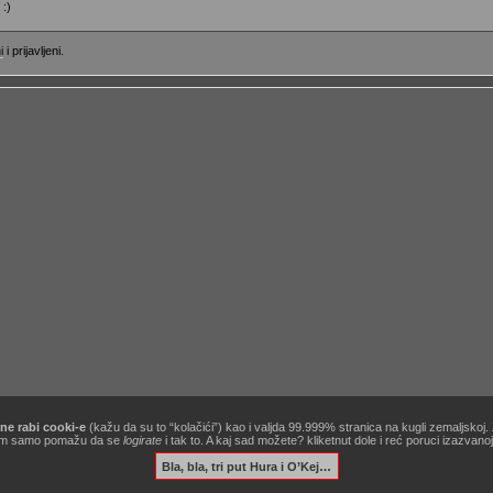
 :)
i
i prijavljeni.
ne rabi cooki-e
(kažu da su to “kolačići”) kao i valjda 99.999% stranica na kugli zemaljskoj
[site powered by
Zine V3 alpha 9.1
] .:
korisnički ugovor / terms of use
:. …&
obavezno štivo
!
ć nam samo pomažu da se
logirate
i tak to. A kaj sad možete? kliketnut dole i reć poruci izazvan
Bla, bla, tri put Hura i O’Kej…