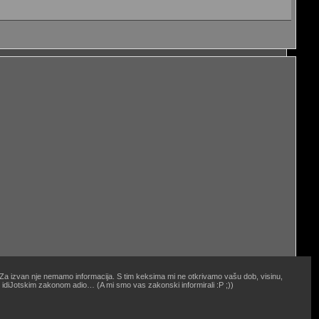
. Za izvan nje nemamo informacija. S tim keksima mi ne otkrivamo vašu dob, visinu,
oj idiJotskim zakonom adio… (A mi smo vas zakonski informirali :P ;))