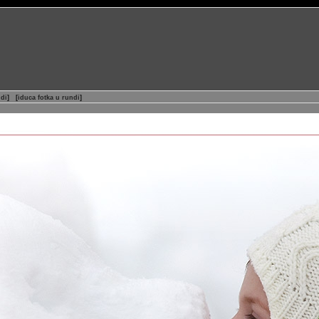
ndi
]
[
iduca fotka u rundi
]