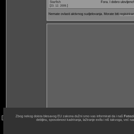
Starfish
Fora. I dobro ulovljeno!
[
]
23. 12. 2009.
Nemate ovlasti aktivnog sudjelovanja. Morate biti
registriran
Zbog nekog doista blesavog EU zakona dužni smo vas informirati da i naš
Fotozi
site copyright © 1998.-2026. Janko Belaj / Fotozine "Žičani okidač" 
debljinu, sposobnost kadriranja, lažiranje exifa i niš takvoga, ve