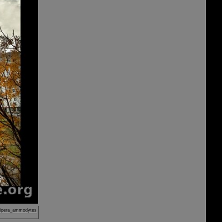
ipera_ammodytes