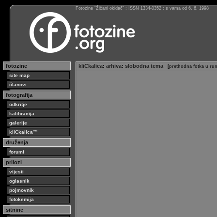
Fotozine “Žičani okidač” : ISSN 1334-0352 : s vama od 6. 6. 1998
fotozine
kliCkalica
:
arhiva
:
slobodna tema
[
prethodna fotka u ru
site map
članovi
fotografija
odkritje
kalibracija
galerije
kliCkalica™
druženja
forumi
prilozi
vijesti
oglasnik
pojmovnik
fotokemija
sitnine