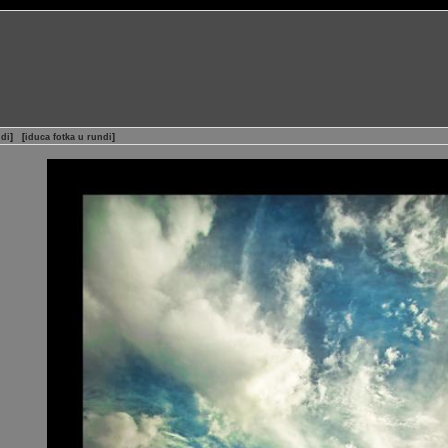
ndi
]
[
iduca fotka u rundi
]