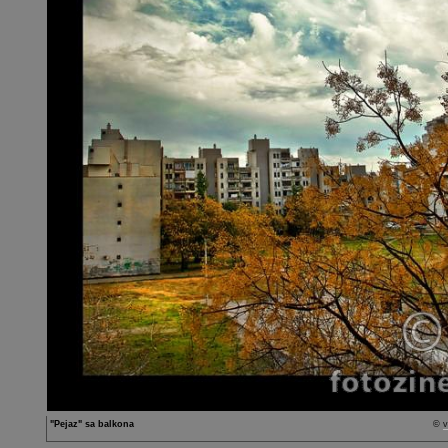
"Pejaz" sa balkona
©
v