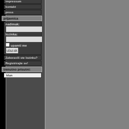
impressum
kontakt
press
prijavnica
nadimak:
lozinka:
upamti me
Zaboravili ste lozinku?
Registrirajte se!
trenutno prisutni:
klun