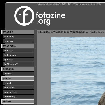
Fotozine “Žičani okidač” : ISSN 1334-0352 : s vama od 6. 6. 1998
fotozine
kliCkalica
:
arhiva
:
snimio sam na obali…
[
prethodna fo
site map
članovi
fotografija
odkritje
kalibracija
galerije
kliCkalica™
druženja
forumi
prilozi
vijesti
oglasnik
pojmovnik
fotokemija
sitnine