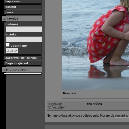
impressum
kontakt
press
prijavnica
nadimak:
lozinka:
upamti me
Zaboravili ste lozinku?
Registrirajte se!
trenutno prisutni:
Devojcica
Bugenvilija
fina pričica...
[
]
07. 02. 2010.
Nemate ovlasti aktivnog sudjelovanja. Morate biti
registriran