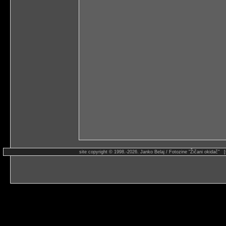
site copyright © 1998.-2026. Janko Belaj / Fotozine "Žičani okidač" 