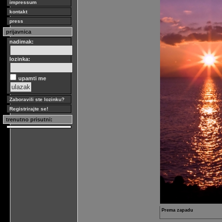
impressum
kontakt
press
prijavnica
nadimak:
lozinka:
upamti me
Zaboravili ste lozinku?
Registrirajte se!
trenutno prisutni:
Prema zapadu