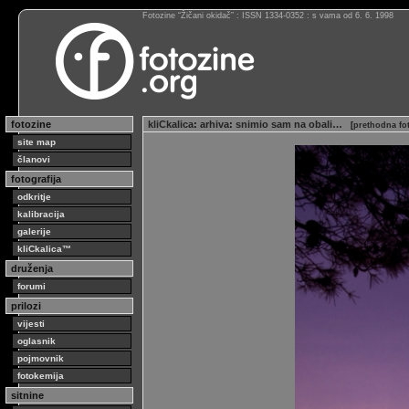
Fotozine “Žičani okidač” : ISSN 1334-0352 : s vama od 6. 6. 1998
fotozine
kliCkalica
:
arhiva
:
snimio sam na obali…
[
prethodna fo
site map
članovi
fotografija
odkritje
kalibracija
galerije
kliCkalica™
druženja
forumi
prilozi
vijesti
oglasnik
pojmovnik
fotokemija
sitnine