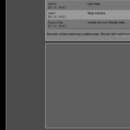
alfa91
Lipe boje
[
]
03. 02. 2010.
autor
Moja klasika.
[
]
04. 02. 2010.
Bugenvilija
smeta me ovo žbunje dole...
[
]
07. 02. 2010.
Nemate ovlasti aktivnog sudjelovanja. Morate biti
registriran