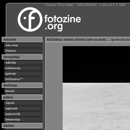
Fotozine “Žičani okidač” : ISSN 1334-0352 : s vama od 6. 6. 1998
fotozine
kliCkalica
:
arhiva
:
snimio sam na obali…
[
prethodna fo
site map
članovi
fotografija
odkritje
kalibracija
galerije
kliCkalica™
druženja
forumi
prilozi
vijesti
oglasnik
pojmovnik
fotokemija
sitnine