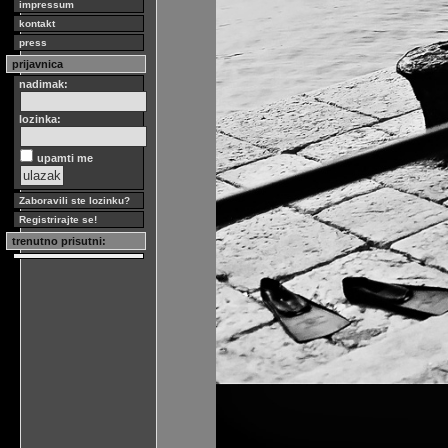
impressum
kontakt
press
prijavnica
nadimak:
lozinka:
upamti me
Zaboravili ste lozinku?
Registrirajte se!
trenutno prisutni: