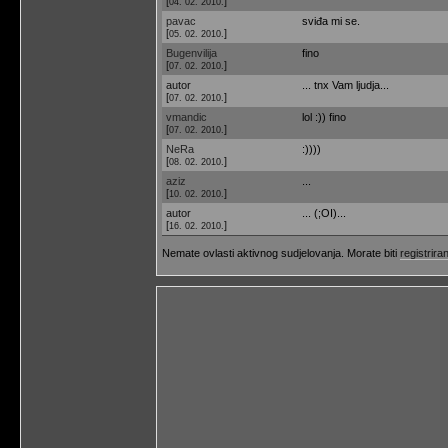
[
]
04. 02. 2010.
pavac
sviđa mi se.
[
]
05. 02. 2010.
Bugenvilija
fino
[
]
07. 02. 2010.
autor
... tnx Vam ljudja...
[
]
07. 02. 2010.
vmandic
lol :)) fino
[
]
07. 02. 2010.
NeRa
:))))
[
]
08. 02. 2010.
aziz
...
[
]
10. 02. 2010.
autor
... (;OI)...
[
]
16. 02. 2010.
Nemate ovlasti aktivnog sudjelovanja. Morate biti
registriran