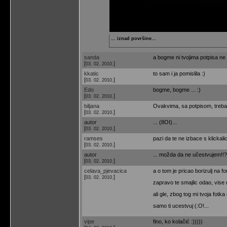
... iznad površine...
sanda
a bogme ni tvojima potpisa ne 
[
]
03. 02. 2010.
kkatic
to sam i ja pomislila :)
[
]
03. 02. 2010.
Edo
bogme, bogme ... :)
[
]
03. 02. 2010.
biljana
Ovakvima, sa potpisom, treba z
[
]
03. 02. 2010.
autor
... (8OI)...
[
]
03. 02. 2010.
ramses
pazi da te ne izbace s klickalic
[
]
03. 02. 2010.
autor
... možda da ne učestvujem!!? 
[
]
03. 02. 2010.
celava_pjevacica
a o tom je pricao borizulj na f
[
]
03. 02. 2010.
zapravo te smajlic odao, vise 
ali gle, zbog tog mi tvoja fotka 
samo ti ucestvuj (:O!...
vipe
fino, ko kolačić :)))))