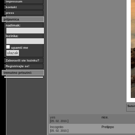
impressum
kontakt
press
prijavnica
nadimak:
lozinka:
upamti me
Zaboravili ste lozinku?
Registrirajte se!
trenutno prisutni:
Suto
yes
nice.
[
]
05. 02. 2010.
Incognito
Prelijepo
[
]
05. 02. 2010.