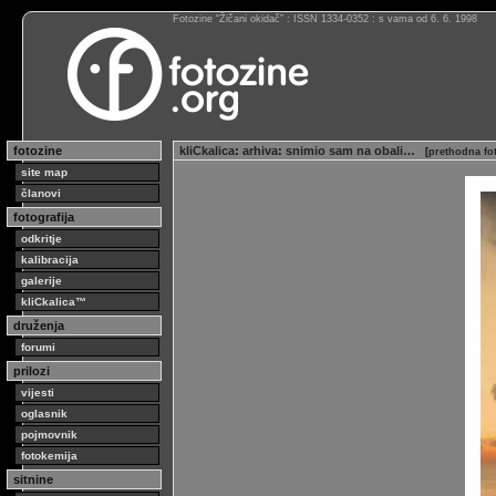
Fotozine “Žičani okidač” : ISSN 1334-0352 : s vama od 6. 6. 1998
fotozine
kliCkalica
:
arhiva
:
snimio sam na obali…
[
prethodna fo
site map
članovi
fotografija
odkritje
kalibracija
galerije
kliCkalica™
druženja
forumi
prilozi
vijesti
oglasnik
pojmovnik
fotokemija
sitnine