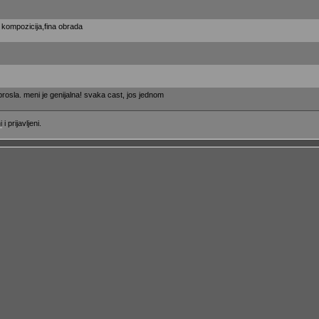
na kompozicija,fina obrada
 prosla. meni je genijalna! svaka cast, jos jednom
i
i prijavljeni.