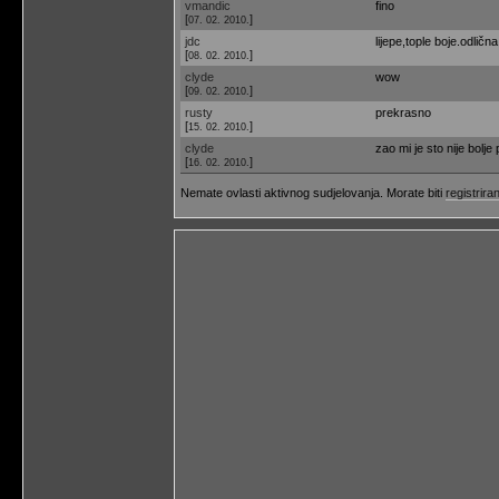
vmandic
fino
[
]
07. 02. 2010.
jdc
lijepe,tople boje.odlič
[
]
08. 02. 2010.
clyde
wow
[
]
09. 02. 2010.
rusty
prekrasno
[
]
15. 02. 2010.
clyde
zao mi je sto nije bolje
[
]
16. 02. 2010.
Nemate ovlasti aktivnog sudjelovanja. Morate biti
registriran