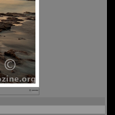
©
omnio