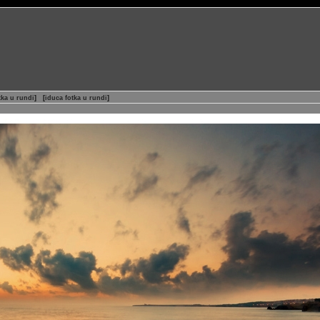
tka u rundi
]
[
iduca fotka u rundi
]