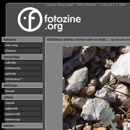
Fotozine “Žičani okidač” : ISSN 1334-0352 : s vama od 6. 6. 1998
fotozine
kliCkalica
:
arhiva
:
snimio sam na obali…
[
prethodna fo
site map
članovi
fotografija
odkritje
kalibracija
galerije
kliCkalica™
druženja
forumi
prilozi
vijesti
oglasnik
pojmovnik
fotokemija
sitnine