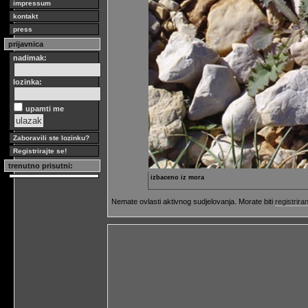
impressum
kontakt
press
prijavnica
nadimak:
lozinka:
upamti me
Zaboravili ste lozinku?
Registrirajte se!
trenutno prisutni:
izbaceno iz mora
Nemate ovlasti aktivnog sudjelovanja. Morate biti
registriran