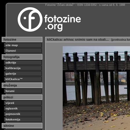
Fotozine “Žičani okidač” : ISSN 1334-0352 : s vama od 6. 6. 1998
fotozine
kliCkalica
:
arhiva
:
snimio sam na obali…
[
prethodna fo
site map
članovi
fotografija
odkritje
kalibracija
galerije
kliCkalica™
druženja
forumi
prilozi
vijesti
oglasnik
pojmovnik
fotokemija
sitnine