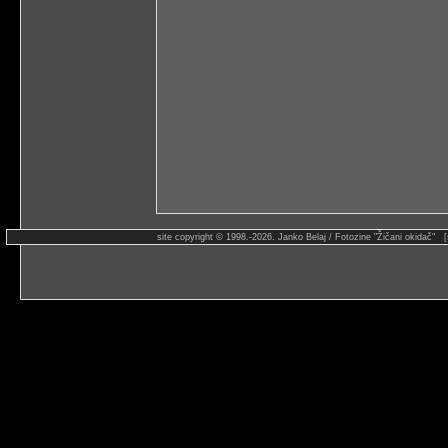
site copyright © 1998.-2026. Janko Belaj / Fotozine "Žičani okidač" 