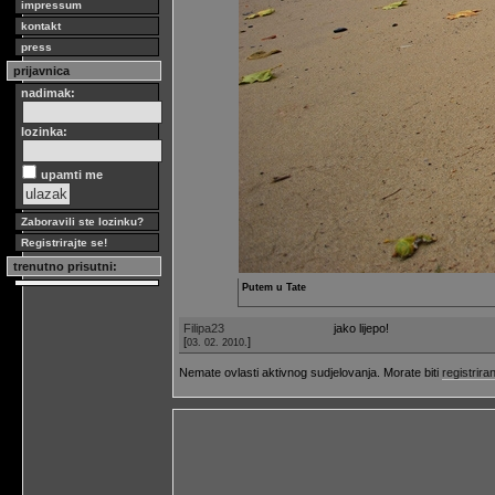
impressum
kontakt
press
prijavnica
nadimak:
lozinka:
upamti me
Zaboravili ste lozinku?
Registrirajte se!
trenutno prisutni:
Putem u Tate
Filipa23
jako lijepo!
[
]
03. 02. 2010.
Nemate ovlasti aktivnog sudjelovanja. Morate biti
registriran