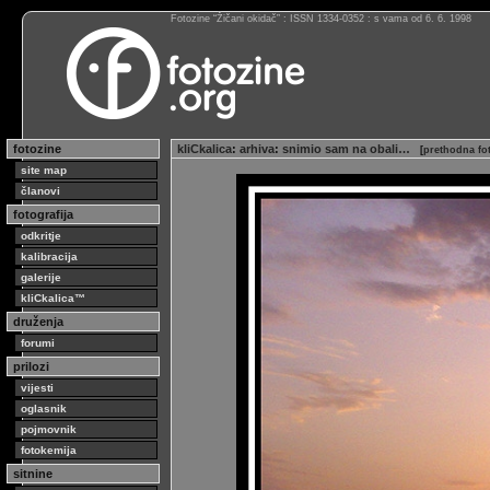
Fotozine “Žičani okidač” : ISSN 1334-0352 : s vama od 6. 6. 1998
fotozine
kliCkalica
:
arhiva
:
snimio sam na obali…
[
prethodna fo
site map
članovi
fotografija
odkritje
kalibracija
galerije
kliCkalica™
druženja
forumi
prilozi
vijesti
oglasnik
pojmovnik
fotokemija
sitnine