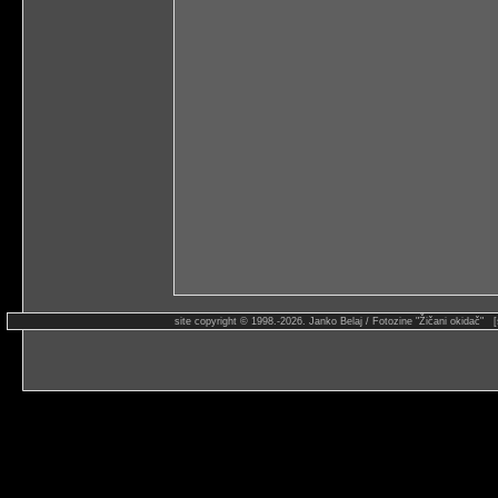
site copyright © 1998.-2026. Janko Belaj / Fotozine "Žičani okidač" 