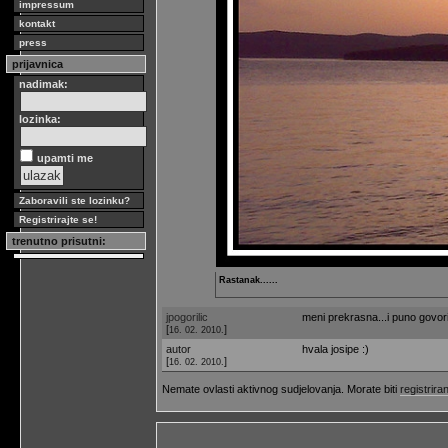
impressum
kontakt
press
prijavnica
nadimak:
lozinka:
upamti me
Zaboravili ste lozinku?
Registrirajte se!
trenutno prisutni:
Rastanak......
jpogorilic
meni prekrasna...i puno govori
[
]
16. 02. 2010.
autor
hvala josipe :)
[
]
16. 02. 2010.
Nemate ovlasti aktivnog sudjelovanja. Morate biti
registriran