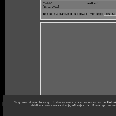
Dolly96
melikes!
[
]
16. 02. 2010.
Nemate ovlasti aktivnog sudjelovanja. Morate biti
registriran
Zbog nekog doista blesavog EU zakona dužni smo vas informirati da i naš
Fotozi
site copyright © 1998.-2026. Janko Belaj / Fotozine "Žičani okidač" 
debljinu, sposobnost kadriranja, lažiranje exifa i niš takvoga, ve