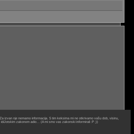
. Za izvan nje nemamo informacija. S tim keksima mi ne otkrivamo vašu dob, visinu,
oj idiJotskim zakonom adio… (A mi smo vas zakonski informirali :P ;))