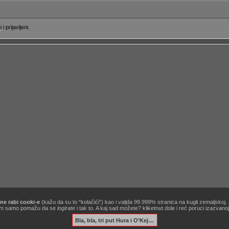
i
i prijavljeni.
ne rabi cooki-e
(kažu da su to “kolačići”) kao i valjda 99.999% stranica na kugli zemaljskoj
[site powered by
Zine V3 alpha 9.1
] .:
korisnički ugovor / terms of use
:. …&
obavezno štivo
!
ć nam samo pomažu da se
logirate
i tak to. A kaj sad možete? kliketnut dole i reć poruci izazvan
Bla, bla, tri put Hura i O’Kej…