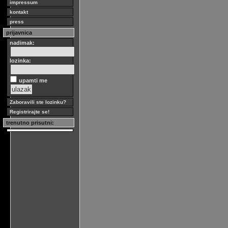
impressum
kontakt
press
prijavnica
nadimak:
lozinka:
upamti me
Zaboravili ste lozinku?
Registrirajte se!
trenutno prisutni: