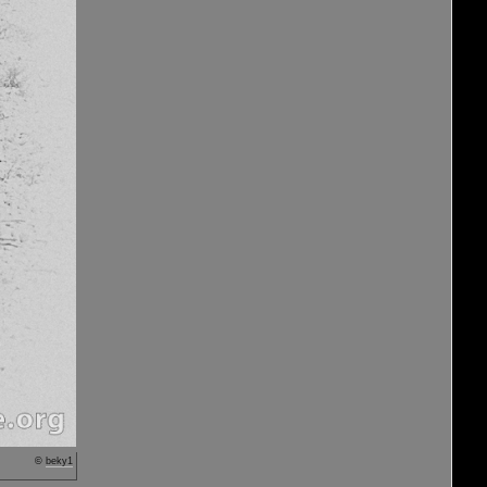
©
beky1