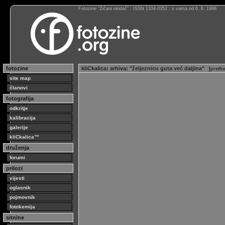
Fotozine “Žičani okidač” : ISSN 1334-0352 : s vama od 6. 6. 1998
fotozine
kliCkalica
:
arhiva
:
"željeznicu guta već daljina"
[
pretho
site map
članovi
fotografija
odkritje
kalibracija
galerije
kliCkalica™
druženja
forumi
prilozi
vijesti
oglasnik
pojmovnik
fotokemija
sitnine