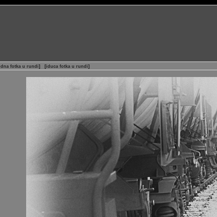
dna fotka u rundi
]
[
iduca fotka u rundi
]