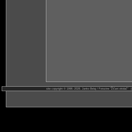
site copyright © 1998.-2026. Janko Belaj / Fotozine "Žičani okidač" 