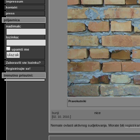
impressum
kontakt
press
prijavnica
nadimak:
lozinka:
upamti me
Zaboravili ste lozinku?
Registrirajte se!
trenutno prisutni:
Pravokutniki
bunji
nice
[
]
02. 10. 2010.
Nemate ovlasti aktivnog sudjelovanja. Morate biti
registriran