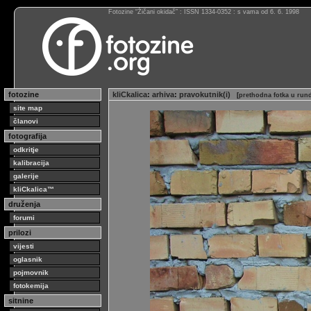
Fotozine “Žičani okidač” : ISSN 1334-0352 : s vama od 6. 6. 1998
fotozine
kliCkalica
:
arhiva
:
pravokutnik(i)
[
prethodna fotka u run
site map
članovi
fotografija
odkritje
kalibracija
galerije
kliCkalica™
druženja
forumi
prilozi
vijesti
oglasnik
pojmovnik
fotokemija
sitnine