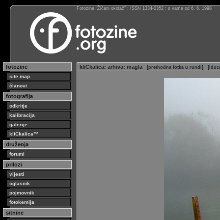
Fotozine “Žičani okidač” : ISSN 1334-0352 : s vama od 6. 6. 1998
fotozine
kliCkalica
:
arhiva
:
magla
[
prethodna fotka u rundi
]
[
iduc
site map
članovi
fotografija
odkritje
kalibracija
galerije
kliCkalica™
druženja
forumi
prilozi
vijesti
oglasnik
pojmovnik
fotokemija
sitnine