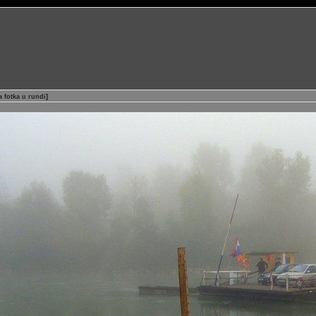
a fotka u rundi
]