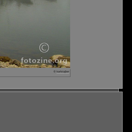
©
karlstajber