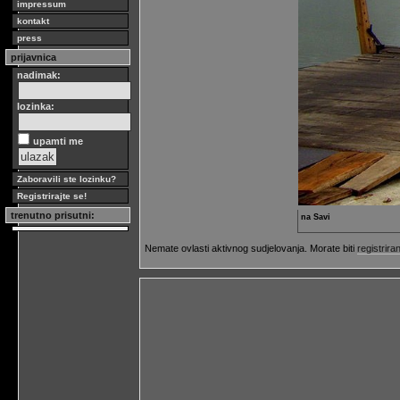
impressum
kontakt
press
prijavnica
nadimak:
lozinka:
upamti me
Zaboravili ste lozinku?
Registrirajte se!
trenutno prisutni:
na Savi
Nemate ovlasti aktivnog sudjelovanja. Morate biti
registriran