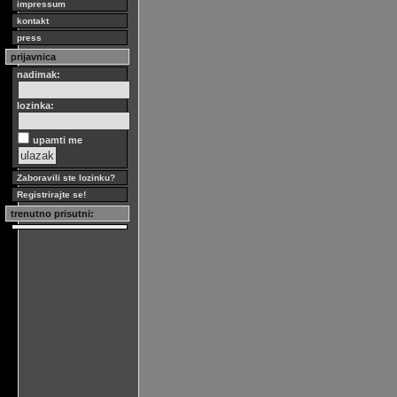
impressum
kontakt
press
prijavnica
nadimak:
lozinka:
upamti me
Zaboravili ste lozinku?
Registrirajte se!
trenutno prisutni: