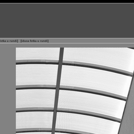
otka u rundi
]
[
iduca fotka u rundi
]