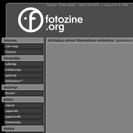
Fotozine “Žičani okidač” : ISSN 1334-0352 : s vama od 6. 6. 1998
fotozine
kliCkalica
:
arhiva
:
Minimalizam arhitekture
[
prethodna f
site map
članovi
fotografija
odkritje
kalibracija
galerije
kliCkalica™
druženja
forumi
prilozi
vijesti
oglasnik
pojmovnik
fotokemija
sitnine