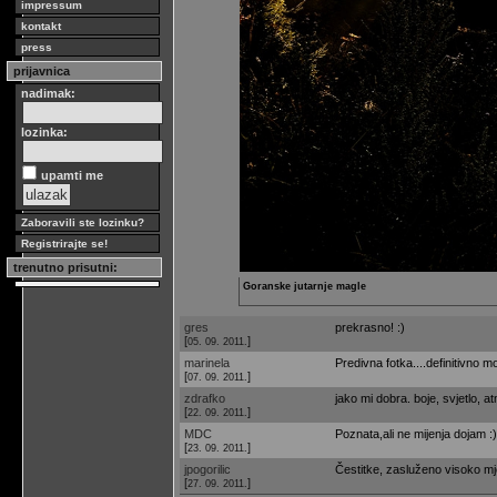
impressum
kontakt
press
prijavnica
nadimak:
lozinka:
upamti me
Zaboravili ste lozinku?
Registrirajte se!
trenutno prisutni:
Goranske jutarnje magle
gres
prekrasno! :)
[
]
05. 09. 2011.
marinela
Predivna fotka....definitivno moj
[
]
07. 09. 2011.
zdrafko
jako mi dobra. boje, svjetlo, a
[
]
22. 09. 2011.
MDC
Poznata,ali ne mijenja dojam :)
[
]
23. 09. 2011.
jpogorilic
Čestitke, zasluženo visoko mj
[
]
27. 09. 2011.