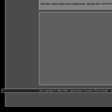
Nemate ovlasti aktivnog sudjelovanja. Morate biti
registriran
site copyright © 1998.-2026. Janko Belaj / Fotozine "Žičani okidač" 