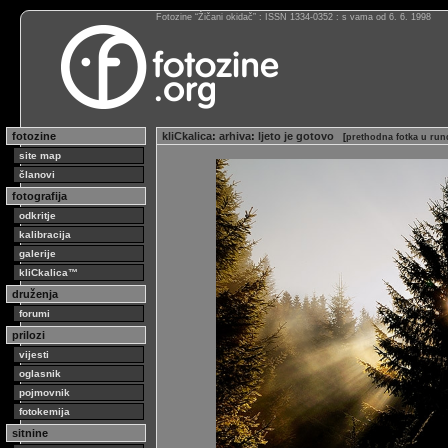
Fotozine “Žičani okidač” : ISSN 1334-0352 : s vama od 6. 6. 1998
fotozine
kliCkalica
:
arhiva
:
ljeto je gotovo
[
prethodna fotka u run
site map
članovi
fotografija
odkritje
kalibracija
galerije
kliCkalica™
druženja
forumi
prilozi
vijesti
oglasnik
pojmovnik
fotokemija
sitnine