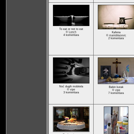
To eat or not to eat
©
Lonch
Kafena
4 komentara
©
marioblazevic
2 komentara
Noć dugih mobitela
Babin kutak
©
vipe
©
vipe
3 komentara
7 komentara