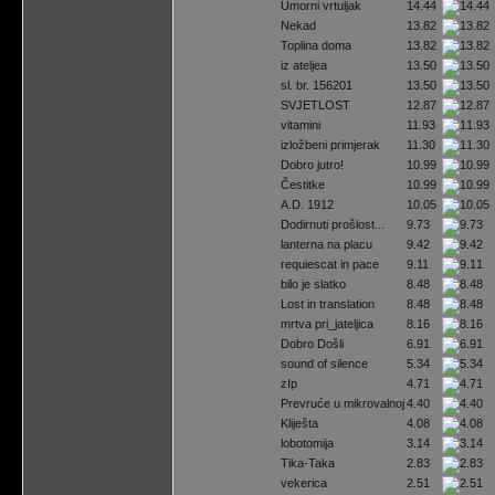
Umorni vrtuljak
14.44
Nekad
13.82
Toplina doma
13.82
iz ateljea
13.50
sl. br. 156201
13.50
SVJETLOST
12.87
vitamini
11.93
izložbeni primjerak
11.30
Dobro jutro!
10.99
Čestitke
10.99
A.D. 1912
10.05
Dodirnuti prošlost...
9.73
lanterna na placu
9.42
requiescat in pace
9.11
bilo je slatko
8.48
Lost in translation
8.48
mrtva pri_jateljica
8.16
Dobro Došli
6.91
sound of silence
5.34
zIp
4.71
Prevruće u mikrovalnoj
4.40
Kliješta
4.08
lobotomija
3.14
Tika-Taka
2.83
vekerica
2.51