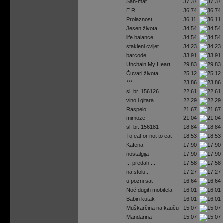
Šah-mat
37.37
E R
36.74
Prolaznost
36.11
Jesen života...
34.54
life balance
34.54
stakleni cvijet
34.23
barcode
33.91
Unchain My Heart...
29.83
Čuvari života
25.12
***
23.86
sl. br. 156126
22.61
vino i gitara
22.29
Raspelo
21.67
mimoze
21.04
sl. br. 156181
18.84
To eat or not to eat
18.53
Kafena
17.90
nostalgija
17.90
... predah ...
17.58
na stolu...
17.27
u pozni sat
16.64
Noć dugih mobitela
16.01
Babin kutak
16.01
Muškarčina na kauču
15.07
Mandarina
15.07