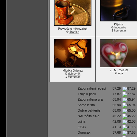
Kliješta
©
Incognito
Prevruće u mikrovalnoj
1 komentar
©
Starfish
sl. br. 156150
Mistika Orijenta
©
lega
©
dubrovnik
1 komentar
Zaboravljeni recept
87.29
Troje u paru
77.87
Zaboravljena ura
65.94
Samo istina
65.94
Dobre bakterije
65.00
NARočita slika
45.22
tišina
42.08
EE33...
41.13
Doručak
37.68