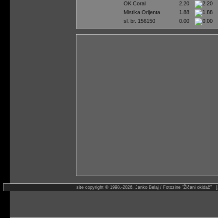
OK Coral
2.20
Mistika Orijenta
1.88
sl. br. 156150
0.00
site copyright © 1998.-2026. Janko Belaj / Fotozine "Žičani okidač" 