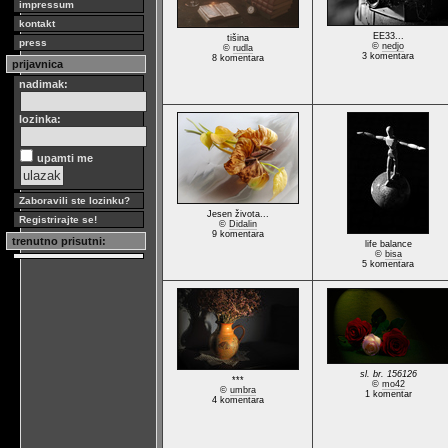
impressum
kontakt
EE33...
tišina
press
©
nedjo
©
rudla
3 komentara
8 komentara
prijavnica
nadimak:
lozinka:
upamti me
Zaboravili ste lozinku?
Jesen života...
Registrirajte se!
©
Didalin
9 komentara
trenutno prisutni:
life balance
©
bisa
5 komentara
sl. br. 156126
***
©
mo42
©
umbra
1 komentar
4 komentara