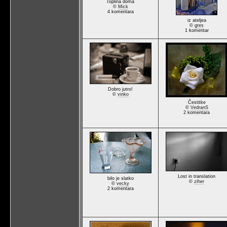
Toplina doma
©
Mick
4 komentara
iz ateljea
©
gres
1 komentar
Dobro jutro!
©
vinko
Čestitke
©
VedranS
2 komentara
Lost in translation
bilo je slatko
©
ziher
©
vecky
2 komentara