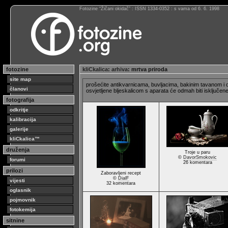
Fotozine “Žičani okidač” : ISSN 1334-0352 : s vama od 6. 6. 1998
fotozine
kliCkalica
:
arhiva
: mrtva priroda
site map
prošećite antikvarnicama, buvljacima, bakinim tavanom i 
članovi
osvjetljene bljeskalicom s aparata će odmah biti isključene
fotografija
odkritje
kalibracija
galerije
kliCkalica™
druženja
Troje u paru
©
DavorSmokovic
forumi
26 komentara
prilozi
Zaboravljeni recept
©
DialF
vijesti
32 komentara
oglasnik
pojmovnik
fotokemija
sitnine