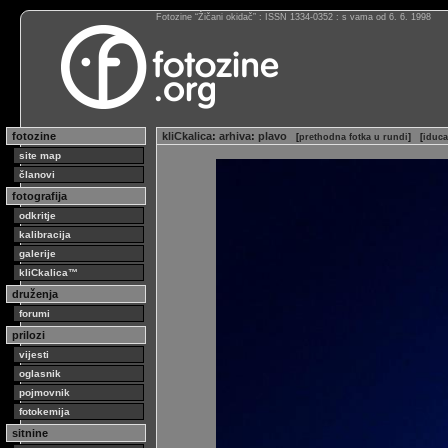
Fotozine “Žičani okidač” : ISSN 1334-0352 : s vama od 6. 6. 1998
fotozine
kliCkalica
:
arhiva
:
plavo
[
prethodna fotka u rundi
]
[
iduca
site map
članovi
fotografija
odkritje
kalibracija
galerije
kliCkalica™
druženja
forumi
prilozi
vijesti
oglasnik
pojmovnik
fotokemija
sitnine