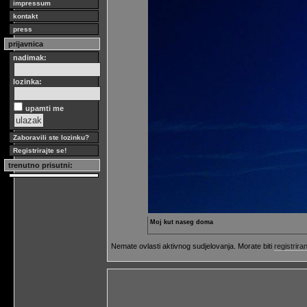
impressum
kontakt
press
prijavnica
nadimak:
lozinka:
upamti me
Zaboravili ste lozinku?
Registrirajte se!
trenutno prisutni:
Moj kut naseg doma
Nemate ovlasti aktivnog sudjelovanja. Morate biti
registriran