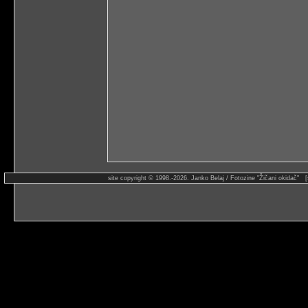
site copyright © 1998.-2026. Janko Belaj / Fotozine "Žičani okidač" 