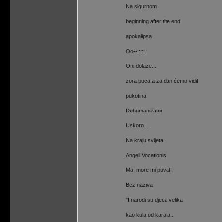
Na sigurnom
beginning after the end
apokalipsa
Oo--:::::
Oni dolaze...
zora puca a za dan ćemo vidit
pukotina
Dehumanizator
Uskoro....
Na kraju svijeta
Angeli Vocationis
Ma, more mi puvat!
Bez naziva
"I narodi su djeca velika
kao kula od karata...