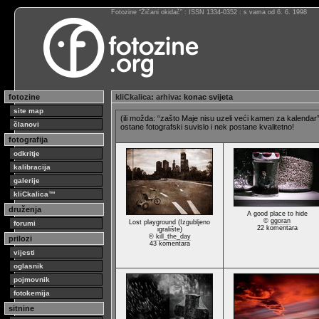
Fotozine “Žičani okidač” : ISSN 1334-0352 : s vama od 6. 6. 1998
fotozine
kliCkalica
:
arhiva
: konac svijeta
site map
(ili možda: “zašto Maje nisu uzeli veći kamen za kalendar
članovi
ostane fotografski suvislo i nek postane kvalitetno!
fotografija
odkritje
kalibracija
galerije
kliCkalica™
druženja
A good place to hide
©
ggoran
Lost playground (Izgubljeno
forumi
22 komentara
igralište)
©
kill_the_day
prilozi
43 komentara
vijesti
oglasnik
pojmovnik
fotokemija
sitnine