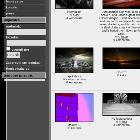
impressum
kontakt
Hromozom
And another sign was seen i
press
©
rudar
heaven, and, look! a great fier
4 komentara
colored dragon,+ with seven h
prijavnica
and ten horns and upon its he
seven diadems; and its tail+ dr
nadimak:
a third of the stars+ of heave
and it hurled them down to t
earth.
lozinka:
©
Coguar
9 komentara
upamti me
Zaboravili ste lozinku?
Registrirajte se!
Oo--:::::
trenutno prisutni:
©
kekz
apokalipsa
©
canon_barbarin
6 komentara
Na kraju svijeta
©
NeRa
Uskoro....
3 komentara
©
Timeline