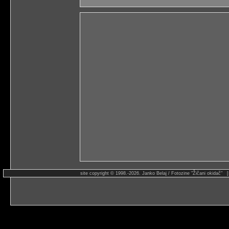
site copyright © 1998.-2026. Janko Belaj / Fotozine "Žičani okidač" 