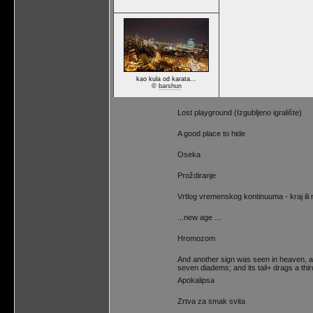
kao kula od karata...
©
barshun
Lost playground (Izgubljeno igralište)
A good place to hide
Oseka
Proždiranje
Vrtlog vremenskog kontinuuma - kraj ili
...new age ...
Hromozom
And another sign was seen in heaven, an
seven diadems; and its tail+ drags a thir
Apokalipsa
Zrtva za smak svita