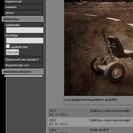
impressum
kontakt
press
prijavnica
nadimak:
lozinka:
upamti me
Zaboravili ste lozinku?
Registrirajte se!
trenutno prisutni:
Lost playground (Izgubljeno igralište)
MDC
Odlična u moru bezvezarije!
[
]
23. 12. 2012.
MDC
Odlična u moru bezvezarije!
[
]
23. 12. 2012.
autor
Hvala druže!!