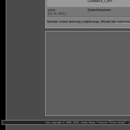
Čestitam k_t_d!!!!
autor
Dankešeeeeeen
[
]
14. 01. 2013.
Nemate ovlasti aktivnog sudjelovanja. Morate biti
registriran
site copyright © 1998.-2026. Janko Belaj / Fotozine "Žičani okidač" 