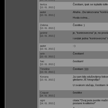
lavica
Čestitam, ipak se isplatilo tolik
[
]
13. 01. 2013.
autor
Ahaha...Da takozvana "kontrov
[
]
13. 01. 2013.
Hvala svima...
Zelena
Čestitke :)
[
]
13. 01. 2013.
janimir
je, “kontroverzna” je, no provl
[
]
13. 01. 2013.
i ondak jedna “kontroverzna” 
autor
:-)
[
]
13. 01. 2013.
anix
Čestitam!
[
]
13. 01. 2013.
hac
čestitam!
[
]
13. 01. 2013.
Timeline
Čestitam :))))
[
]
13. 01. 2013.
Korana
Ja sam bila oduševljena fotkom 
[
]
gledamo JE fotografija?
13. 01. 2013.
U svakom slučaju, čestitam i 
Coguar
čestitke
[
]
14. 01. 2013.
agni
citata:"Ovaj puta pustite mašt
[
]
postane kvalitetno!"
14. 01. 2013.