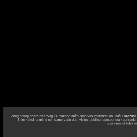
Zbog nekog doista blesavog EU zakona dužni smo vas informirati da i naš
Fotozine 
S tim keksima mi ne otkrivamo vašu dob, visinu, debljinu, sposobnost kadriranja
izazvanoj idiJotski