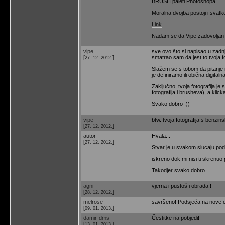
BRUSH paleti Photoshopa...
Moralna dvojba postoji i svatk
Link
Nadam se da Vipe zadovoljan 
vipe
sve ovo što si napisao u zadn
[
]
smatrao sam da jest to tvoja fo
27. 12. 2012.
Slažem se s tobom da pitanje mo
je definiramo ili obična digital
Zaključno, tvoja fotografija je
fotografija i brusheva), a klic
Svako dobro :))
vipe
btw. tvoja fotografija s benzin
[
]
27. 12. 2012.
autor
Hvala...
[
]
27. 12. 2012.
Stvar je u svakom slucaju pod
iskreno dok mi nisi ti skrenuo 
Takodjer svako dobro
agni
vjerna i pustoš i obrada !
[
]
28. 12. 2012.
melrose
savršeno! Podsjeća na nove e
[
]
09. 01. 2013.
damir-dms
Čestitke na pobjedi!
[
]
13. 01. 2013.