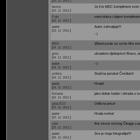
[
]
23. 12. 2012.
lavica
Je li to MDC kompliment svim o
[
]
23. 12. 2012.
Fujix
meni dobra i dajem komplimen
[
]
23. 12. 2012.
autor
Autor zahvaljuje!!!
[
]
23. 12. 2012.
:-)
MDC
@lavica,kak se uzme.Ako sma
[
]
24. 12. 2012.
gres
ukradeno djetinjstvo! Bravo, au
[
]
24. 12. 2012.
autor
:-)
[
]
24. 12. 2012.
umbra
Snažna poruka! Čestitam!
[
]
24. 12. 2012.
autor
Hvala!
[
]
24. 12. 2012.
Korana
jako dobar kadar i obrada u sv
[
]
24. 12. 2012.
goja1510
Odlicna prica!
[
]
25. 12. 2012.
autor
Hvala svima!
[
]
25. 12. 2012.
vipe
fine vizure noćnog Čikaga u poz
[
]
25. 12. 2012.
autor
Sve je moja fotografija!!!!
[
]
26. 12. 2012.