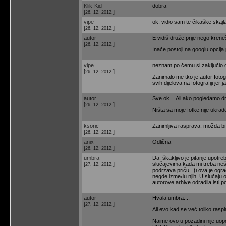
Klik-Kid
dobra
[
]
26. 12. 2012.
vipe
ok, vidio sam te čikaške skajl
[
]
26. 12. 2012.
autor
E vidiš druže prije nego kreneš
[
]
26. 12. 2012.
Inače postoji na googlu opcija
vipe
neznam po čemu si zaključio 
[
]
26. 12. 2012.
Zanimalo me tko je autor fotogr
svih dijelova na fotografiji j
autor
Sve ok....Ali ako pogledamo dr
[
]
26. 12. 2012.
Ništa sa moje fotke nije ukrad
ksoric
Zanimljiva rasprava, možda bi 
[
]
26. 12. 2012.
anix
Odlična
[
]
26. 12. 2012.
umbra
Da, škakljivo je pitanje upotr
[
]
slučajevima kada mi treba nešt
27. 12. 2012.
podržava priču...(i ova je ogra
negde između njih. U slučaju o
autorove arhive odradila isti
autor
Hvala umbra....
[
]
27. 12. 2012.
Ali evo kad se već toliko rasp
Naime ovo u pozadini nije uopć