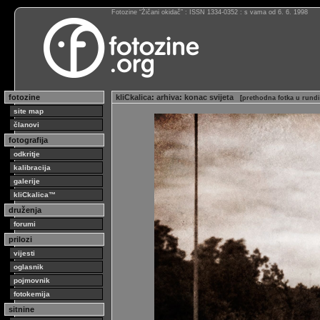
Fotozine “Žičani okidač” : ISSN 1334-0352 : s vama od 6. 6. 1998
fotozine
kliCkalica
:
arhiva
:
konac svijeta
[
prethodna fotka u rundi
site map
članovi
fotografija
odkritje
kalibracija
galerije
kliCkalica™
druženja
forumi
prilozi
vijesti
oglasnik
pojmovnik
fotokemija
sitnine