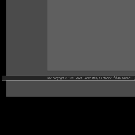
site copyright © 1998.-2026. Janko Belaj / Fotozine "Žičani okidač" 