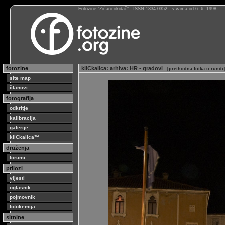
Fotozine “Žičani okidač” : ISSN 1334-0352 : s vama od 6. 6. 1998
fotozine
kliCkalica
:
arhiva
:
HR - gradovi
[
prethodna fotka u rundi
]
site map
članovi
fotografija
odkritje
kalibracija
galerije
kliCkalica™
druženja
forumi
prilozi
vijesti
oglasnik
pojmovnik
fotokemija
sitnine