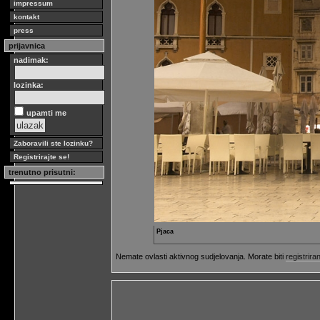
impressum
kontakt
press
prijavnica
nadimak:
lozinka:
upamti me
Zaboravili ste lozinku?
Registrirajte se!
trenutno prisutni:
Pjaca
Nemate ovlasti aktivnog sudjelovanja. Morate biti
registriran