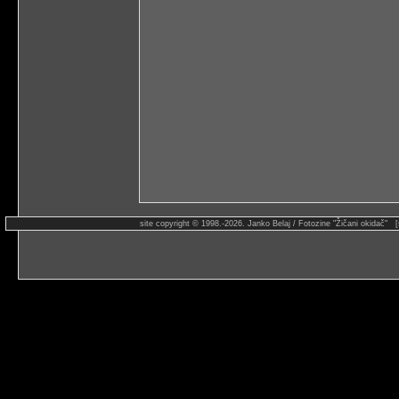
site copyright © 1998.-2026. Janko Belaj / Fotozine "Žičani okidač" 