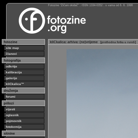
Fotozine “Žičani okidač” : ISSN 1334-0352 : s vama od 6. 6. 1998
fotozine
kliCkalica
:
arhiva
:
(ne)vrijeme
[
prethodna fotka u rundi
]
site map
članovi
fotografija
odkritje
kalibracija
galerije
kliCkalica™
druženja
forumi
prilozi
vijesti
oglasnik
pojmovnik
fotokemija
sitnine