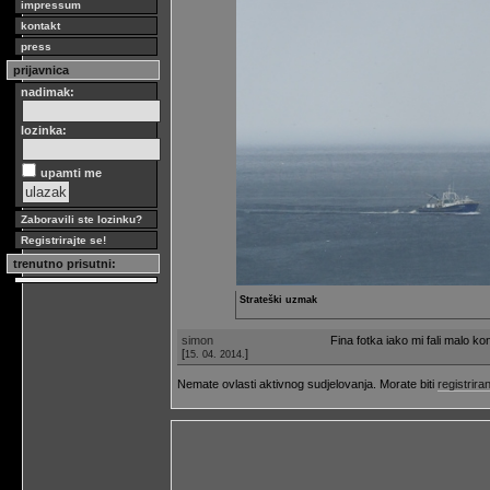
impressum
kontakt
press
prijavnica
nadimak:
lozinka:
upamti me
Zaboravili ste lozinku?
Registrirajte se!
trenutno prisutni:
Strateški uzmak
simon
Fina fotka iako mi fali malo ko
[
]
15. 04. 2014.
Nemate ovlasti aktivnog sudjelovanja. Morate biti
registriran