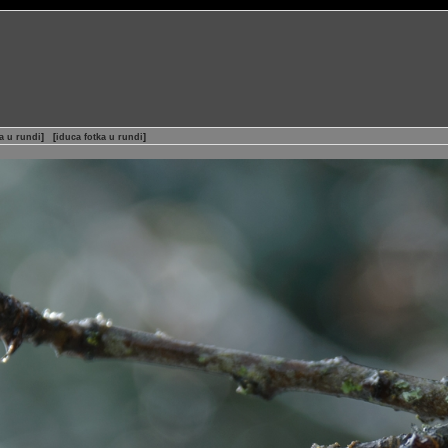
a u rundi
]
[
iduca fotka u rundi
]