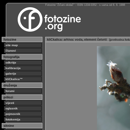
Fotozine “Žičani okidač” : ISSN 1334-0352 : s vama od 6. 6. 1998
fotozine
kliCkalica
:
arhiva
:
voda, element četvrti
[
prethodna fotk
site map
članovi
fotografija
odkritje
kalibracija
galerije
kliCkalica™
druženja
forumi
prilozi
vijesti
oglasnik
pojmovnik
fotokemija
sitnine