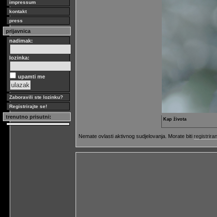
impressum
kontakt
press
prijavnica
nadimak:
lozinka:
upamti me
Zaboravili ste lozinku?
Registrirajte se!
trenutno prisutni:
Kap života
Nemate ovlasti aktivnog sudjelovanja. Morate biti
registriran