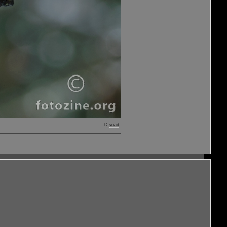
©
soad