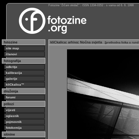
Fotozine “Žičani okidač” : ISSN 1334-0352 : s vama od 6. 6. 1998
fotozine
kliCkalica
:
arhiva
:
Noćna svjetla
[
prethodna fotka u rund
site map
članovi
fotografija
odkritje
kalibracija
galerije
kliCkalica™
druženja
forumi
prilozi
vijesti
oglasnik
pojmovnik
fotokemija
sitnine