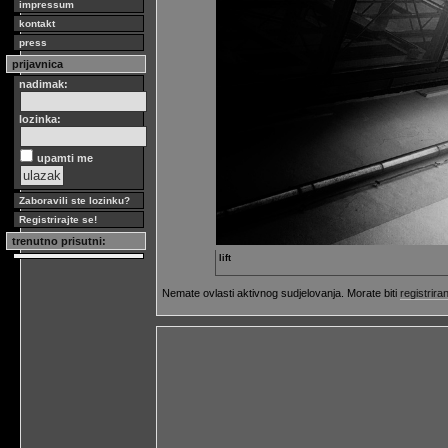
impressum
kontakt
press
prijavnica
nadimak:
lozinka:
upamti me
Zaboravili ste lozinku?
Registrirajte se!
trenutno prisutni:
lift
Nemate ovlasti aktivnog sudjelovanja. Morate biti
registriran