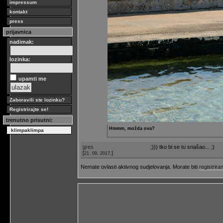
impressum
kontakt
press
prijavnica
nadimak:
lozinka:
upamti me
Zaboravili ste lozinku?
Registrirajte se!
trenutno prisutni:
Hmmm, možda ova?
klimpaklimpa
gres
;))) tko bi se tu snašao... ;)
[
]
21. 09. 2017.
Nemate ovlasti aktivnog sudjelovanja. Morate biti
registriran