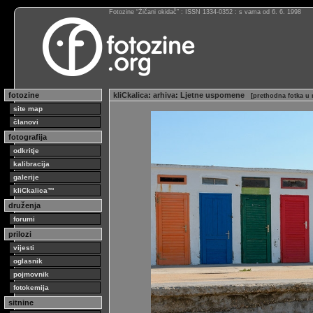
Fotozine “Žičani okidač” : ISSN 1334-0352 : s vama od 6. 6. 1998
fotozine
kliCkalica
:
arhiva
:
Ljetne uspomene
[
prethodna fotka u 
site map
članovi
fotografija
odkritje
kalibracija
galerije
kliCkalica™
druženja
forumi
prilozi
vijesti
oglasnik
pojmovnik
fotokemija
sitnine