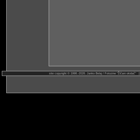
site copyright © 1998.-2026. Janko Belaj / Fotozine "Žičani okidač" 