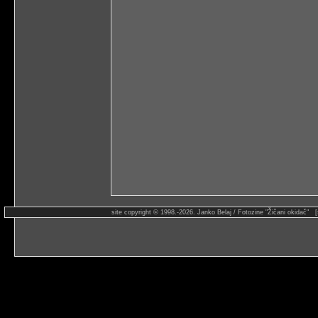
site copyright © 1998.-2026. Janko Belaj / Fotozine "Žičani okidač" 