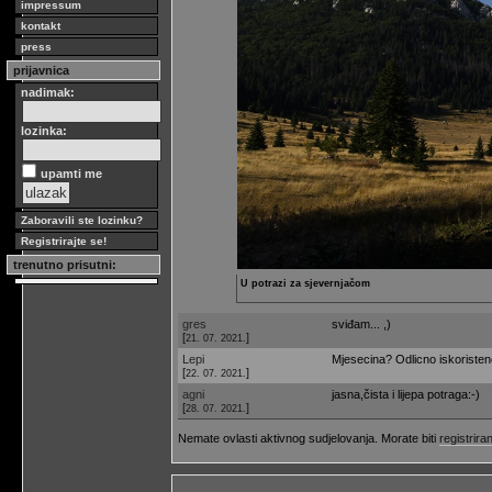
impressum
kontakt
press
prijavnica
nadimak:
lozinka:
upamti me
Zaboravili ste lozinku?
Registrirajte se!
trenutno prisutni:
U potrazi za sjevernjačom
gres
sviđam... ,)
[
]
21. 07. 2021.
Lepi
Mjesecina? Odlicno iskoristen
[
]
22. 07. 2021.
agni
jasna,čista i lijepa potraga:-)
[
]
28. 07. 2021.
Nemate ovlasti aktivnog sudjelovanja. Morate biti
registriran