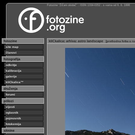
Fotozine “Žičani okidač” : ISSN 1334-0352 : s vama od 6. 6. 1998
fotozine
kliCkalica
:
arhiva
:
astro landscape
[
prethodna fotka u r
site map
članovi
fotografija
odkritje
kalibracija
galerije
kliCkalica™
druženja
forumi
prilozi
vijesti
oglasnik
pojmovnik
fotokemija
sitnine