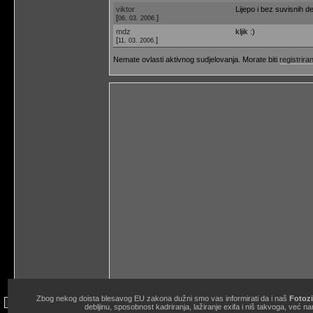
viktor
Lijepo i bez suvisnih de
[
]
06. 03. 2006.
mdz
kljik :)
[
]
11. 03. 2006.
Nemate ovlasti aktivnog sudjelovanja. Morate biti
registriran
Zbog nekog doista blesavog EU zakona dužni smo vas informirati da i naš
Fotozi
site copyright © 1998.-2026. Janko Belaj / Fotozine "Žičani okidač" 
debljinu, sposobnost kadriranja, lažiranje exifa i niš takvoga, ve