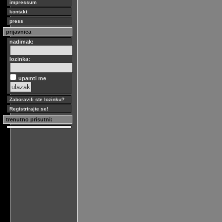
impressum
kontakt
press
prijavnica
nadimak:
lozinka:
upamti me
Zaboravili ste lozinku?
Registrirajte se!
trenutno prisutni: