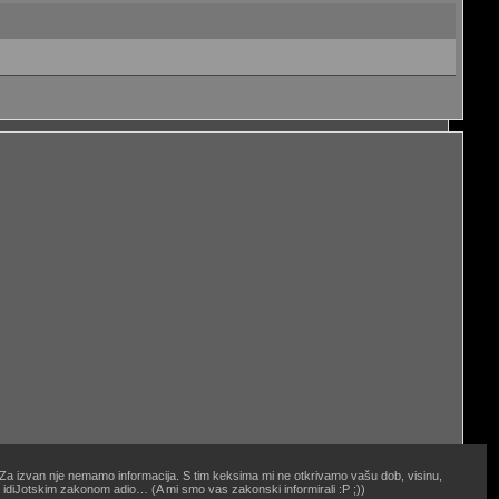
. Za izvan nje nemamo informacija. S tim keksima mi ne otkrivamo vašu dob, visinu,
oj idiJotskim zakonom adio… (A mi smo vas zakonski informirali :P ;))