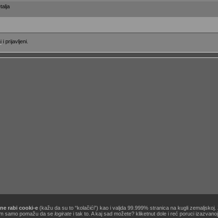
talja
i
i prijavljeni.
ne rabi cooki-e
(kažu da su to “kolačići”) kao i valjda 99.999% stranica na kugli zemaljskoj
[site powered by
Zine V3 alpha 9.1
] .:
korisnički ugovor / terms of use
:. …&
obavezno štivo
!
ć nam samo pomažu da se
logirate
i tak to. A kaj sad možete? kliketnut dole i reć poruci izazvan