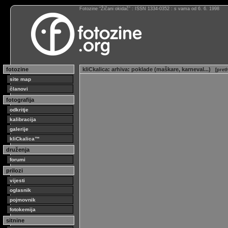
Fotozine “Žičani okidač” : ISSN 1334-0352 : s vama od 6. 6. 1998
fotozine
kliCkalica
:
arhiva
:
poklade (maškare, karneval...)
[
pret
site map
članovi
fotografija
odkritje
kalibracija
galerije
kliCkalica™
druženja
forumi
prilozi
vijesti
oglasnik
pojmovnik
fotokemija
sitnine