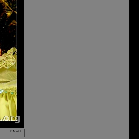
©
Marinko