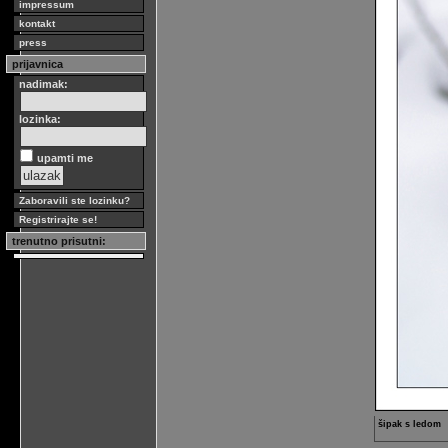
impressum
kontakt
press
prijavnica
nadimak:
lozinka:
upamti me
Zaboravili ste lozinku?
Registrirajte se!
trenutno prisutni:
šipak s ledom