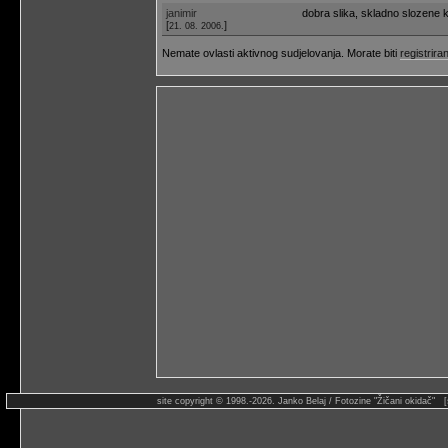
janimir
dobra slika, skladno slozene k
[
]
21. 08. 2006.
Nemate ovlasti aktivnog sudjelovanja. Morate biti
registriran
site copyright © 1998.-2026. Janko Belaj / Fotozine "Žičani okidač" 