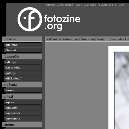
Fotozine “Žičani okidač” : ISSN 1334-0352 : s vama od 6. 6. 1998
fotozine
kliCkalica
:
arhiva
:
svježina, osvježenje...
[
prethodna fot
site map
članovi
fotografija
odkritje
kalibracija
galerije
kliCkalica™
druženja
forumi
prilozi
vijesti
oglasnik
pojmovnik
fotokemija
sitnine