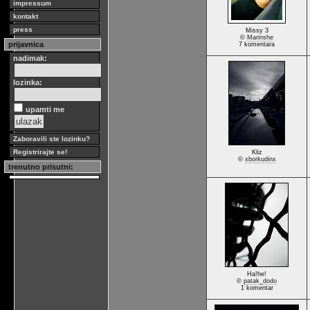
impressum
kontakt
press
Missy 3
©
Marinshe
prijavnica
7 komentara
nadimak:
lozinka:
upamti me
Zaboravili ste lozinku?
Registrirajte se!
Kliz
©
xborkudinx
trenutno prisutni:
Ha!he!
©
patak_dodo
1 komentar