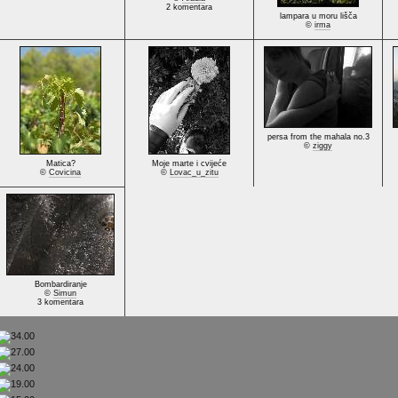
2 komentara
lampara u moru lišča
©
irma
persa from the mahala no.3
©
ziggy
Matica?
Moje marte i cvijeće
©
Covicina
©
Lovac_u_zitu
Bombardiranje
©
Simun
3 komentara