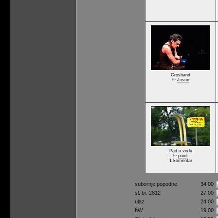
Croshand
©
Josun
Pad u vodu
©
point
1 komentar
subornje popodne
34.00
sl. br. 2812
27.00
ulaz
24.00
bW
19.00