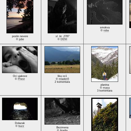
smokva
©
ruba
poslin nevere
sl. br. 2787
©
jube
©
DENI
Oci ujakove
lika xx1
©
Priest
©
mladen5
2 komentara
planina
©
masa
3 komentara
Dolazak
©
buzz
Bezimena
©
Aradia