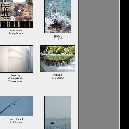
autoportret
©
legolasica
Splash!
©
ejud
Plitvice
blow up
©
Daniel5
©
sonjakostic
2 komentara
Prije ulova 1
©
tplecko