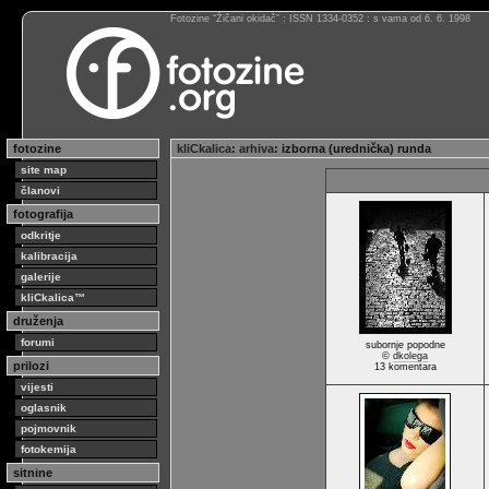
Fotozine “Žičani okidač” : ISSN 1334-0352 : s vama od 6. 6. 1998
fotozine
kliCkalica
:
arhiva
: izborna (urednička) runda
site map
članovi
fotografija
odkritje
kalibracija
galerije
kliCkalica™
druženja
forumi
subornje popodne
©
dkolega
prilozi
13 komentara
vijesti
oglasnik
pojmovnik
fotokemija
sitnine