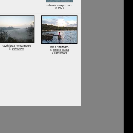
odlazak u nepoznato
©
MM2
navrh brda nema megle
tamo? neznam.
©
zekopeko
©
diskko_kugla
2 komentara