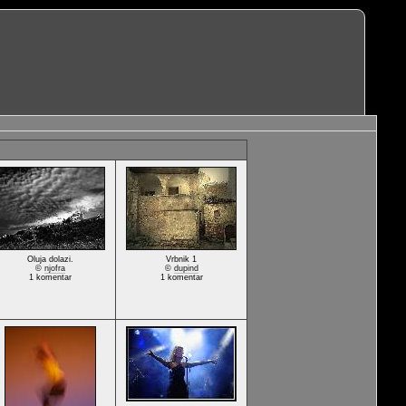
Oluja dolazi.
Vrbnik 1
©
njofra
©
dupind
1 komentar
1 komentar