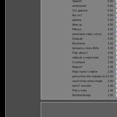
Splash!
5.00
webmaster
5.00
Oci ujakove
5.00
lika xx1
5.00
planina
5.00
blow up
4.00
Plitvice
4.00
panorama zalaz sunca
4.00
Dolazak
4.00
Bezimena
3.00
lampara u moru lišča
3.00
Prije ulova 1
3.00
odlazak u nepoznato
3.00
Croshand
2.00
Matica?
2.00
Moje marte i cvijeće
2.00
persa from the mahala no.3
2.00
navrh brda nema megle
2.00
tamo? neznam.
1.00
Pad u vodu
1.00
Bombardiranje
1.00