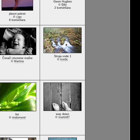
Gwen Hughes
©
Billy
2 komentara
plesni pokret
©
cigo
6 komentara
Struja vode 1
Čistači otvorene mašte
©
kordic
©
Martina
way down
list
©
martin87
©
tindomerel