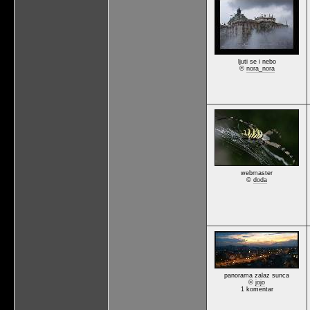
ljuti se i nebo
©
nora_nora
webmaster
©
doda
panorama zalaz sunca
©
jojo
1 komentar