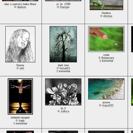
ulaz u samoću bake Mare
sl. br. 2785
©
dadson
©
Damjan
Hedera
©
doonya
voda
©
Bubamara
1 komentar
Sirena
dark tree
©
tahi
©
femail21
1 komentar
jezero
©
maya333
br.3
©
Julkica
redatelj razapet
©
sagit
1 komentar