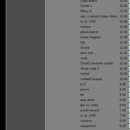
Oluja dolazi.
15.00
Vrbnik 1
15.00
Missy 3
14.00
ulaz u samoću bake Mare
13.00
sl. br. 2785
13.00
Hedera
13.00
plesni pokret
12.00
Gwen Hughes
12.00
Kliz
12.00
Sirena
12.00
dark tree
11.00
voda
11.00
Čistači otvorene mašte
11.00
Struja vode 1
11.00
Ha!he!
10.00
redatelj razapet
10.00
br.3
9.00
jezero
9.00
list
9.00
way down
9.00
ljuti se i nebo
8.00
poslin nevere
7.00
sl. br. 2787
7.00
smokva
6.00
autoportret
6.00