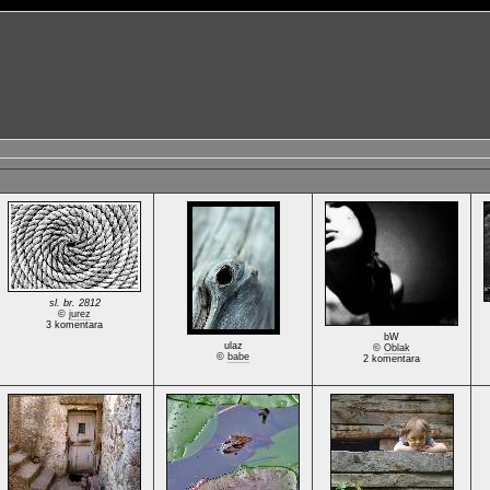
sl. br. 2812
©
jurez
3 komentara
bW
ulaz
©
Oblak
©
babe
2 komentara