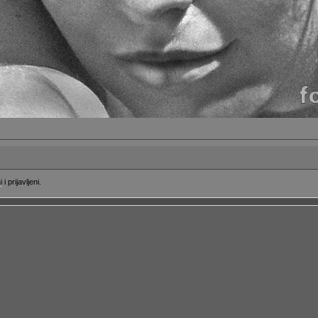
i
i prijavljeni.