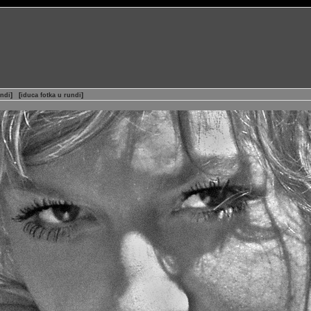
undi
]
[
iduca fotka u rundi
]