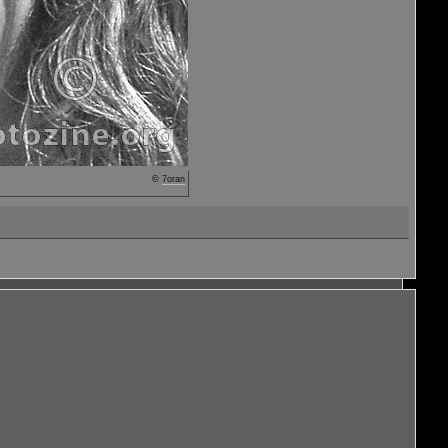
©
7oran