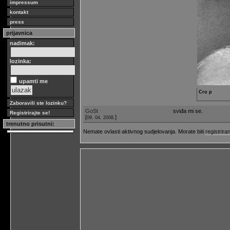
impressum
kontakt
press
prijavnica
nadimak:
lozinka:
upamti me
Cro p
Zaboravili ste lozinku?
GoSt
sviđa mi se.
Registrirajte se!
[
]
09. 04. 2008.
trenutno prisutni:
Nemate ovlasti aktivnog sudjelovanja. Morate biti
registriran