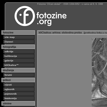
Fotozine “Žičani okidač” : ISSN 1334-0352 : s vama od 6. 6. 1998
fotozine
kliCkalica
:
arhiva
:
slobodna proba
[
prethodna fotka u r
site map
članovi
fotografija
odkritje
kalibracija
galerije
kliCkalica™
druženja
forumi
prilozi
vijesti
oglasnik
pojmovnik
fotokemija
sitnine