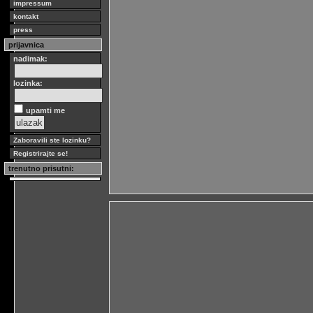
impressum
kontakt
press
prijavnica
nadimak:
lozinka:
upamti me
Zaboravili ste lozinku?
Registrirajte se!
trenutno prisutni: