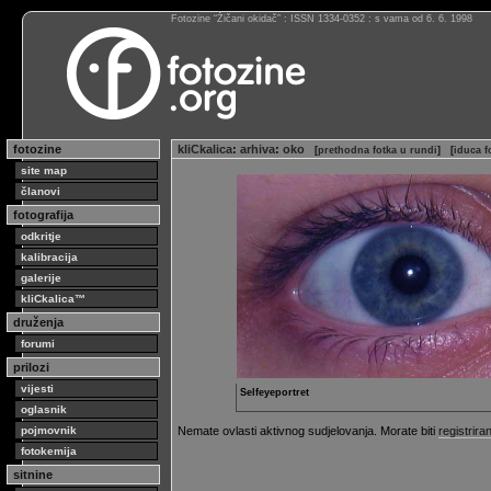
Fotozine “Žičani okidač” : ISSN 1334-0352 : s vama od 6. 6. 1998
fotozine
kliCkalica
:
arhiva
:
oko
[
prethodna fotka u rundi
]
[
iduca f
site map
članovi
fotografija
odkritje
kalibracija
galerije
kliCkalica™
druženja
forumi
prilozi
vijesti
Selfeyeportret
oglasnik
Nemate ovlasti aktivnog sudjelovanja. Morate biti
registriran
pojmovnik
fotokemija
sitnine