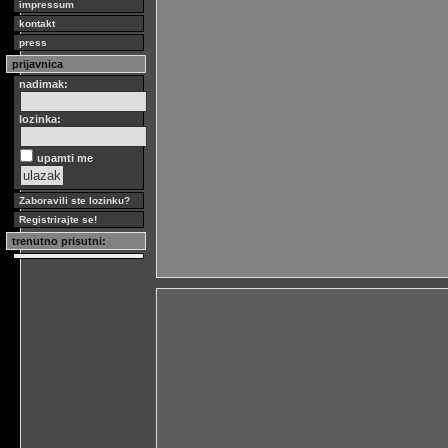
impressum
kontakt
press
prijavnica
nadimak:
lozinka:
upamti me
Zaboravili ste lozinku?
Registrirajte se!
trenutno prisutni: