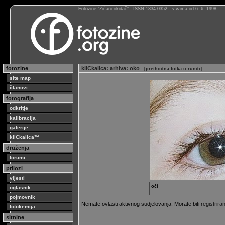
Fotozine “Žičani okidač” : ISSN 1334-0352 : s vama od 6. 6. 1998
fotozine
kliCkalica
:
arhiva
:
oko
[
prethodna fotka u rundi
]
site map
članovi
fotografija
odkritje
kalibracija
galerije
kliCkalica™
druženja
forumi
prilozi
vijesti
oči
oglasnik
pojmovnik
Nemate ovlasti aktivnog sudjelovanja. Morate biti
registriran
fotokemija
sitnine