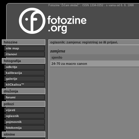
Fotozine “Žičani okidač” : ISSN 1334-0352 : s vama od 6. 6. 1998
fotozine
oglasnik
:
zamjena
:
registriraj se
ili
prijavi
.
site map
zamjena
članovi
sjenilo
fotografija
24-70 za macro canon
odkritje
kalibracija
galerije
kliCkalica™
druženja
forumi
prilozi
vijesti
oglasnik
pojmovnik
fotokemija
sitnine