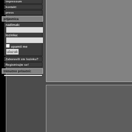
impressum
kontakt
press
prijavnica
nadimak:
lozinka:
upamti me
Zaboravili ste lozinku?
Registrirajte se!
trenutno prisutni: