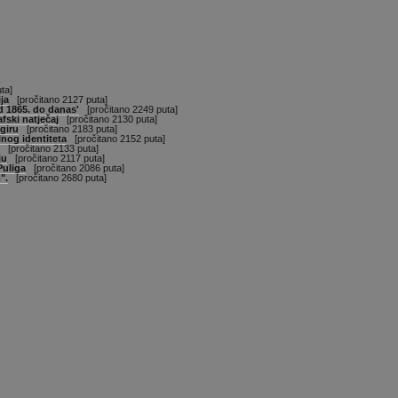
ta]
ja
[pročitano 2127 puta]
d 1865. do danas'
[pročitano 2249 puta]
fski natječaj
[pročitano 2130 puta]
giru
[pročitano 2183 puta]
lnog identiteta
[pročitano 2152 puta]
[pročitano 2133 puta]
ju
[pročitano 2117 puta]
Puliga
[pročitano 2086 puta]
".
[pročitano 2680 puta]