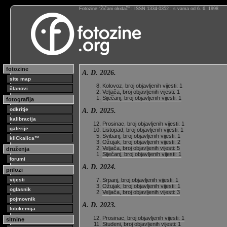
Fotozine “Žičani okidač” : ISSN 1334-0352 : s vama od 6. 6. 1998
fotozine
A. D. 2026.
site map
Kolovoz, broj objavljenih vijesti: 1
članovi
Veljača, broj objavljenih vijesti: 1
Siječanj, broj objavljenih vijesti: 1
fotografija
odkritje
A. D. 2025.
kalibracija
Prosinac, broj objavljenih vijesti: 1
galerije
Listopad, broj objavljenih vijesti: 1
Svibanj, broj objavljenih vijesti: 1
kliCkalica™
Ožujak, broj objavljenih vijesti: 2
Veljača, broj objavljenih vijesti: 5
druženja
Siječanj, broj objavljenih vijesti: 1
forumi
A. D. 2024.
prilozi
vijesti
Srpanj, broj objavljenih vijesti: 1
Ožujak, broj objavljenih vijesti: 1
oglasnik
Veljača, broj objavljenih vijesti: 3
pojmovnik
A. D. 2023.
fotokemija
Prosinac, broj objavljenih vijesti: 1
sitnine
Studeni, broj objavljenih vijesti: 1