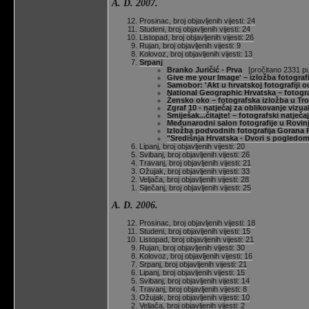
A. D. 2007.
Prosinac, broj objavljenih vijesti: 24
Studeni, broj objavljenih vijesti: 24
Listopad, broj objavljenih vijesti: 26
Rujan, broj objavljenih vijesti: 9
Kolovoz, broj objavljenih vijesti: 13
Srpanj
Branko Juričić - Prva
[pročitano 2331 pu
Give me your Image' – izložba fotografi
Samobor: 'Akt u hrvatskoj fotografiji o
National Geographic Hrvatska – fotogra
Žensko oko – fotografska izložba u Tro
Zgraf 10 - natječaj za oblikovanje vizua
Smiješak...čitajte! – fotografski natječaj
Međunarodni salon fotografije u Rovin
Izložba podvodnih fotografija Gorana 
"Središnja Hrvatska - Dvori s pogledom
Lipanj, broj objavljenih vijesti: 20
Svibanj, broj objavljenih vijesti: 26
Travanj, broj objavljenih vijesti: 21
Ožujak, broj objavljenih vijesti: 33
Veljača, broj objavljenih vijesti: 28
Siječanj, broj objavljenih vijesti: 25
A. D. 2006.
Prosinac, broj objavljenih vijesti: 18
Studeni, broj objavljenih vijesti: 15
Listopad, broj objavljenih vijesti: 21
Rujan, broj objavljenih vijesti: 30
Kolovoz, broj objavljenih vijesti: 16
Srpanj, broj objavljenih vijesti: 21
Lipanj, broj objavljenih vijesti: 15
Svibanj, broj objavljenih vijesti: 14
Travanj, broj objavljenih vijesti: 8
Ožujak, broj objavljenih vijesti: 10
Veljača, broj objavljenih vijesti: 2