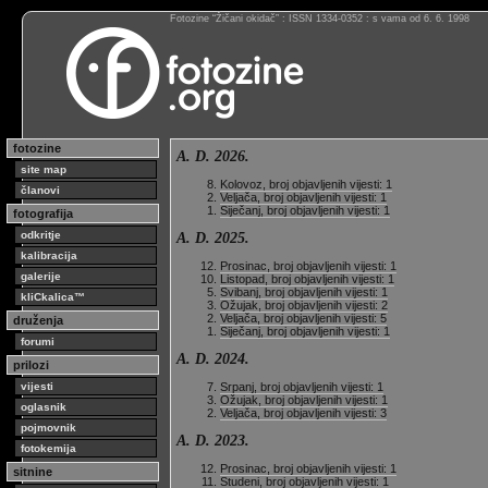
Fotozine “Žičani okidač” : ISSN 1334-0352 : s vama od 6. 6. 1998
fotozine
A. D. 2026.
site map
Kolovoz, broj objavljenih vijesti: 1
članovi
Veljača, broj objavljenih vijesti: 1
Siječanj, broj objavljenih vijesti: 1
fotografija
odkritje
A. D. 2025.
kalibracija
Prosinac, broj objavljenih vijesti: 1
galerije
Listopad, broj objavljenih vijesti: 1
Svibanj, broj objavljenih vijesti: 1
kliCkalica™
Ožujak, broj objavljenih vijesti: 2
Veljača, broj objavljenih vijesti: 5
druženja
Siječanj, broj objavljenih vijesti: 1
forumi
A. D. 2024.
prilozi
vijesti
Srpanj, broj objavljenih vijesti: 1
Ožujak, broj objavljenih vijesti: 1
oglasnik
Veljača, broj objavljenih vijesti: 3
pojmovnik
A. D. 2023.
fotokemija
Prosinac, broj objavljenih vijesti: 1
sitnine
Studeni, broj objavljenih vijesti: 1