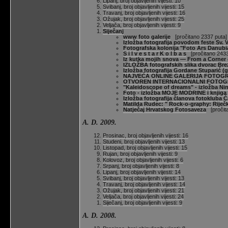
Lipanj, broj objavljenih vijesti: 10
Svibanj, broj objavljenih vijesti: 15
Travanj, broj objavljenih vijesti: 16
Ožujak, broj objavljenih vijesti: 25
Veljača, broj objavljenih vijesti: 9
Siječanj
www foto galerije
[pročitano 2337 puta]
Izložba fotografija povodom feste Sv.
Fotografska kolonija "Foto Ars Danubi
S i l v e s t a r K o l b a s
[pročitano 2433
Iz kutka mojih snova — From a Corner
IZLOŽBA fotografskih slika dvorac B
Izložba fotografija Gordane Stuparić
NAJVEĆA ONLINE GALERIJA FOTOGR
OTVOREN INTERNACIONALNI FOTOG
"Kaleidoscope of dreams" - izložba Ni
Foto - izložba MOJE MODRINE i knjig
Izložba fotografija članova fotokluba 
Matilda Rudec: " Rock-o-graphy: Riječ
Natječaj Hrvatskog Fotosaveza
[pročita
A. D. 2009.
Prosinac, broj objavljenih vijesti: 16
Studeni, broj objavljenih vijesti: 13
Listopad, broj objavljenih vijesti: 15
Rujan, broj objavljenih vijesti: 9
Kolovoz, broj objavljenih vijesti: 6
Srpanj, broj objavljenih vijesti: 8
Lipanj, broj objavljenih vijesti: 14
Svibanj, broj objavljenih vijesti: 13
Travanj, broj objavljenih vijesti: 14
Ožujak, broj objavljenih vijesti: 21
Veljača, broj objavljenih vijesti: 24
Siječanj, broj objavljenih vijesti: 9
A. D. 2008.