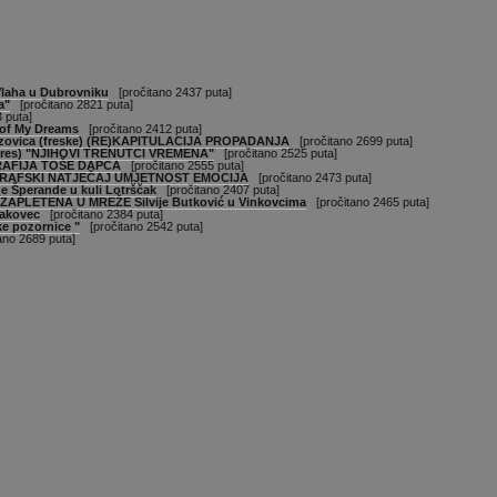
 Vlaha u Dubrovniku
[pročitano 2437 puta]
a"
[pročitano 2821 puta]
 puta]
 of My Dreams
[pročitano 2412 puta]
rezovica (freske) (RE)KAPITULACIJA PROPADANJA
[pročitano 2699 puta]
 (gres) "NJIHOVI TRENUTCI VREMENA"
[pročitano 2525 puta]
AFIJA TOŠE DAPCA
[pročitano 2555 puta]
RAFSKI NATJEČAJ UMJETNOST EMOCIJA
[pročitano 2473 puta]
ne Šperande u kuli Lotrščak
[pročitano 2407 puta]
a ZAPLETENA U MREŽE Silvije Butković u Vinkovcima
[pročitano 2465 puta]
Čakovec
[pročitano 2384 puta]
ke pozornice "
[pročitano 2542 puta]
no 2689 puta]