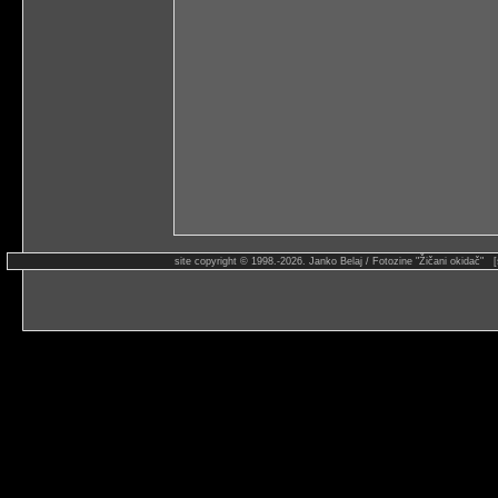
site copyright © 1998.-2026. Janko Belaj / Fotozine "Žičani okidač" 