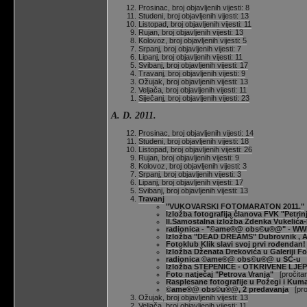
Prosinac, broj objavljenih vijesti: 8
Studeni, broj objavljenih vijesti: 13
Listopad, broj objavljenih vijesti: 11
Rujan, broj objavljenih vijesti: 13
Kolovoz, broj objavljenih vijesti: 5
Srpanj, broj objavljenih vijesti: 7
Lipanj, broj objavljenih vijesti: 11
Svibanj, broj objavljenih vijesti: 17
Travanj, broj objavljenih vijesti: 9
Ožujak, broj objavljenih vijesti: 13
Veljača, broj objavljenih vijesti: 11
Siječanj, broj objavljenih vijesti: 23
A. D. 2011.
Prosinac, broj objavljenih vijesti: 14
Studeni, broj objavljenih vijesti: 18
Listopad, broj objavljenih vijesti: 26
Rujan, broj objavljenih vijesti: 9
Kolovoz, broj objavljenih vijesti: 3
Srpanj, broj objavljenih vijesti: 3
Lipanj, broj objavljenih vijesti: 17
Svibanj, broj objavljenih vijesti: 13
Travanj
"VUKOVARSKI FOTOMARATON 2011."
Izložba fotografija članova FVK "Petrin
II.Samostalna izložba Zdenka Vukelića-
radionica - "©ame®@ obs©u®@" - WW
Izložba "DEAD DREAMS" Dubrovnik , At
Fotoklub Klik slavi svoj prvi rođendan!
Izložba Dženata Drekovića u Galeriji Fo
radionica ©ame®@ obs©u®@ u SC-u
[
Izložba STEPENICE - OTKRIVENE LJE
Foto natječaj "Petrova Vranja"
[pročitan
Rasplesane fotografije u Požegi i Ku
©ame®@ obs©u®@, 2 predavanja
[proč
Ožujak, broj objavljenih vijesti: 13
Veljača, broj objavljenih vijesti: 11