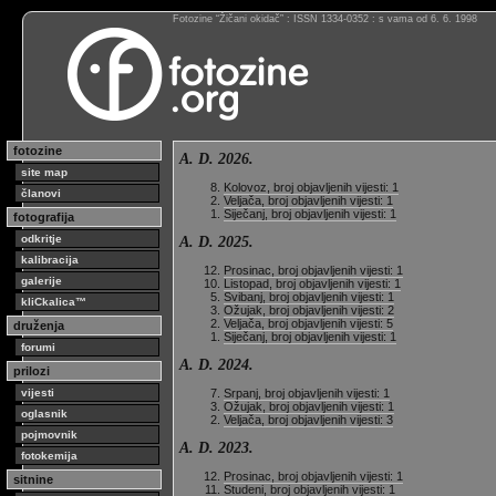
Fotozine “Žičani okidač” : ISSN 1334-0352 : s vama od 6. 6. 1998
fotozine
A. D. 2026.
site map
Kolovoz, broj objavljenih vijesti: 1
članovi
Veljača, broj objavljenih vijesti: 1
Siječanj, broj objavljenih vijesti: 1
fotografija
odkritje
A. D. 2025.
kalibracija
Prosinac, broj objavljenih vijesti: 1
galerije
Listopad, broj objavljenih vijesti: 1
Svibanj, broj objavljenih vijesti: 1
kliCkalica™
Ožujak, broj objavljenih vijesti: 2
Veljača, broj objavljenih vijesti: 5
druženja
Siječanj, broj objavljenih vijesti: 1
forumi
A. D. 2024.
prilozi
vijesti
Srpanj, broj objavljenih vijesti: 1
Ožujak, broj objavljenih vijesti: 1
oglasnik
Veljača, broj objavljenih vijesti: 3
pojmovnik
A. D. 2023.
fotokemija
Prosinac, broj objavljenih vijesti: 1
sitnine
Studeni, broj objavljenih vijesti: 1