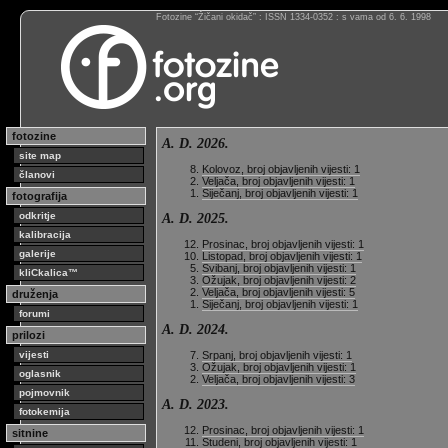
Fotozine “Žičani okidač” : ISSN 1334-0352 : s vama od 6. 6. 1998
fotozine
A. D. 2026.
site map
Kolovoz, broj objavljenih vijesti: 1
članovi
Veljača, broj objavljenih vijesti: 1
Siječanj, broj objavljenih vijesti: 1
fotografija
odkritje
A. D. 2025.
kalibracija
Prosinac, broj objavljenih vijesti: 1
galerije
Listopad, broj objavljenih vijesti: 1
Svibanj, broj objavljenih vijesti: 1
kliCkalica™
Ožujak, broj objavljenih vijesti: 2
Veljača, broj objavljenih vijesti: 5
druženja
Siječanj, broj objavljenih vijesti: 1
forumi
A. D. 2024.
prilozi
vijesti
Srpanj, broj objavljenih vijesti: 1
Ožujak, broj objavljenih vijesti: 1
oglasnik
Veljača, broj objavljenih vijesti: 3
pojmovnik
A. D. 2023.
fotokemija
Prosinac, broj objavljenih vijesti: 1
sitnine
Studeni, broj objavljenih vijesti: 1