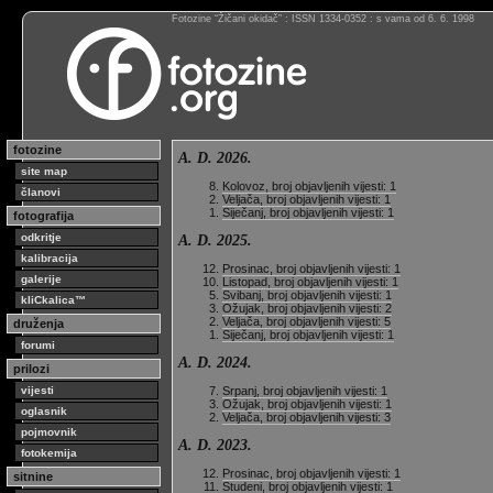
Fotozine “Žičani okidač” : ISSN 1334-0352 : s vama od 6. 6. 1998
fotozine
A. D. 2026.
site map
Kolovoz, broj objavljenih vijesti: 1
članovi
Veljača, broj objavljenih vijesti: 1
Siječanj, broj objavljenih vijesti: 1
fotografija
odkritje
A. D. 2025.
kalibracija
Prosinac, broj objavljenih vijesti: 1
galerije
Listopad, broj objavljenih vijesti: 1
Svibanj, broj objavljenih vijesti: 1
kliCkalica™
Ožujak, broj objavljenih vijesti: 2
Veljača, broj objavljenih vijesti: 5
druženja
Siječanj, broj objavljenih vijesti: 1
forumi
A. D. 2024.
prilozi
vijesti
Srpanj, broj objavljenih vijesti: 1
Ožujak, broj objavljenih vijesti: 1
oglasnik
Veljača, broj objavljenih vijesti: 3
pojmovnik
A. D. 2023.
fotokemija
Prosinac, broj objavljenih vijesti: 1
sitnine
Studeni, broj objavljenih vijesti: 1