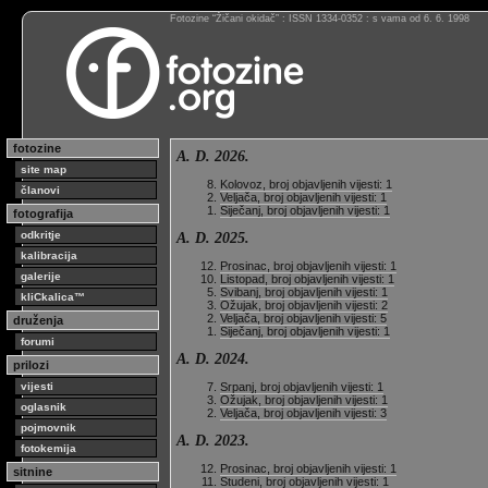
Fotozine “Žičani okidač” : ISSN 1334-0352 : s vama od 6. 6. 1998
fotozine
A. D. 2026.
site map
Kolovoz, broj objavljenih vijesti: 1
članovi
Veljača, broj objavljenih vijesti: 1
Siječanj, broj objavljenih vijesti: 1
fotografija
odkritje
A. D. 2025.
kalibracija
Prosinac, broj objavljenih vijesti: 1
galerije
Listopad, broj objavljenih vijesti: 1
Svibanj, broj objavljenih vijesti: 1
kliCkalica™
Ožujak, broj objavljenih vijesti: 2
Veljača, broj objavljenih vijesti: 5
druženja
Siječanj, broj objavljenih vijesti: 1
forumi
A. D. 2024.
prilozi
vijesti
Srpanj, broj objavljenih vijesti: 1
Ožujak, broj objavljenih vijesti: 1
oglasnik
Veljača, broj objavljenih vijesti: 3
pojmovnik
A. D. 2023.
fotokemija
Prosinac, broj objavljenih vijesti: 1
sitnine
Studeni, broj objavljenih vijesti: 1